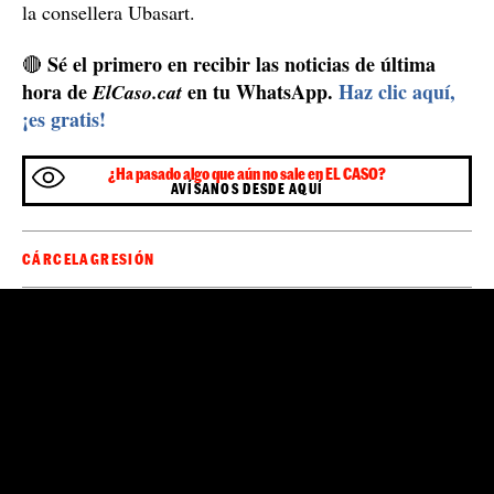
la consellera Ubasart.
Sé el primero en recibir las noticias de última
🔴
hora de
en tu WhatsApp.
Haz clic aquí,
ElCaso.cat
¡es gratis!
¿Ha pasado algo que aún no sale en EL CASO?
AVÍSANOS DESDE AQUÍ
CÁRCEL
AGRESIÓN