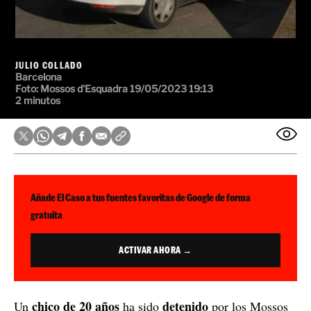
JULIO COLLADO
Barcelona
Foto:
Mossos d'Esquadra
19/05/2023 19:13
2 minutos
Añade El Caso a tus fuentes favoritas de Google de forma
gratuita
ACTIVAR AHORA →
chico de 20 años
detenido
Un
ha sido
por los Mossos