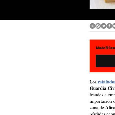
Añade El Caso
estafado
Los
Guardia Civ
fraudes a emp
importación 
Alic
zona de
pérdidas econ