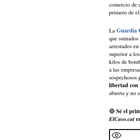
comercio de d
primero de el
Guardia C
La
que sumados a
arrestados en
superior a lo
kilos de bomb
a las empresa
sospechosos p
libertad con
abierta y no 
Sé el prim
🔴
e
ElCaso.cat