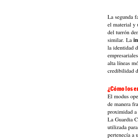
La segunda fa
el material y
del turrón de
i
similar. La
la identidad 
empresariales
alta líneas mó
credibilidad 
¿Cómo los e
El modus ope
de manera fra
proximidad a
La Guardia Ci
utilizada par
pertenecía a 