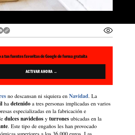
 a tus fuentes favoritas de Google de forma gratuita
ACTIVAR AHORA →
res
Navidad
no descansan ni siquiera en
. La
il
detenido
ha
a tres personas implicadas en varios
resas especializadas en la fabricación e
dulces navideños
turrones
de
y
ubicadas en la
ante
. Este tipo de engaños les han provocado
ómicas superiores a los 36.000 euros. Las