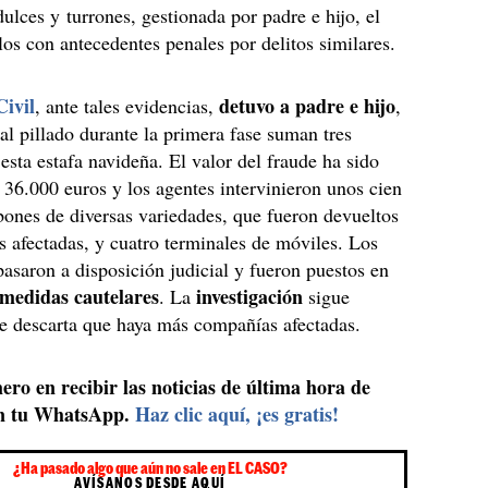
ulces y turrones, gestionada por padre e hijo, el
los con antecedentes penales por delitos similares.
ivil
detuvo a padre e hijo
, ante tales evidencias,
,
l pillado durante la primera fase suman tres
 esta estafa navideña. El valor del fraude ha sido
s 36.000 euros y los agentes intervinieron unos cien
ones de diversas variedades, que fueron devueltos
s afectadas, y cuatro terminales de móviles. Los
asaron a disposición judicial y fueron puestos en
 medidas cautelares
investigación
. La
sigue
se descarta que haya más compañías afectadas.
ero en recibir las noticias de última hora de
n tu WhatsApp.
Haz clic aquí, ¡es gratis!
¿Ha pasado algo que aún no sale en EL CASO?
AVÍSANOS DESDE AQUÍ