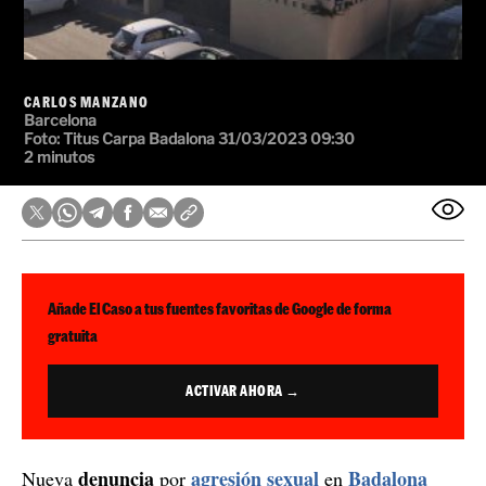
CARLOS MANZANO
Barcelona
Foto:
Titus Carpa Badalona
31/03/2023 09:30
2 minutos
Añade El Caso a tus fuentes favoritas de Google de forma
gratuita
ACTIVAR AHORA →
denuncia
agresión sexual
Badalona
Nueva
por
en