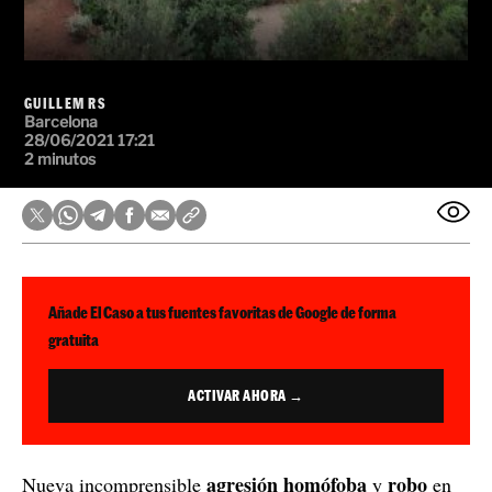
GUILLEM RS
Barcelona
28/06/2021 17:21
2 minutos
Añade El Caso a tus fuentes favoritas de Google de forma
gratuita
ACTIVAR AHORA →
agresión homófoba
robo
Nueva incomprensible
y
en