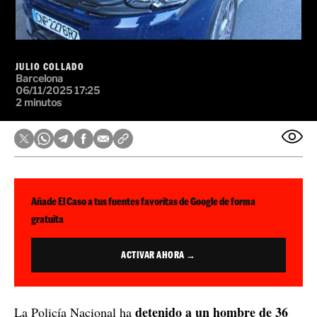
JULIO COLLADO
Barcelona
06/11/2025 17:25
2 minutos
Añade El Caso a tus fuentes favoritas de Google de forma
gratuita
ACTIVAR AHORA →
detenido a un hombre de 36
La Policía Nacional ha