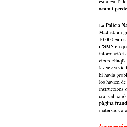
estat estafad
acabat perde
Policia N
La
Madrid, un gr
10.000 euros 
d'SMS
en què
informació i e
ciberdelinqüen
les seves víc
hi havia prob
los havien d
instruccions 
era real, sinó
pàgina fraud
mateixos color
Aconseguien