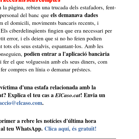
la pàgina, rebien una trucada dels estafadors, fent-
els demanava dades
 personal del banc que
 el domicili, moviments bancaris recents, i
 Els ciberdelinqüents fingien que era necessari per
tit error, i els deien que si no ho feien podien
t tots els seus estalvis, espantant-los. Amb les
podien entrar a l'aplicació bancària
onseguien,
 i fer el que volguessin amb els seus diners, com
, fer compres en línia o demanar préstecs.
 víctima d'una estafa relacionada amb la
at? Explica el teu cas a
! Envia un
ElCaso.cat
accio@elcaso.com
.
 primer a rebre les notícies d'última hora
al teu WhatsApp.
Clica aquí, és gratuït!