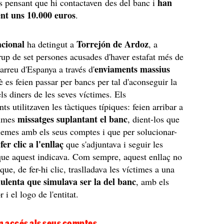
han
es pensant que hi contactaven des del banc i
nt uns 10.000 euros
.
acional
Torrejón de Ardoz
ha detingut a
, a
up de set persones acusades d'haver estafat més de
enviaments massius
arreu d'Espanya a través d'
 es feien passar per bancs per tal d'aconseguir la
ls diners de les seves víctimes. Els
ts utilitzaven les tàctiques típiques: feien arribar a
missatges suplantant el banc
times
, dient-los que
lemes amb els seus comptes i que per solucionar-
fer clic a l'enllaç
e
que s'adjuntava i seguir les
que aquest indicava. Com sempre, aquest enllaç no
 que, de fer-hi clic, traslladava les víctimes a una
ulenta que simulava ser la del banc
, amb els
 i el logo de l'entitat.
 accés als seus comptes