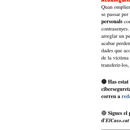
Quan omplien 
se passar per
personals
com
contrasenyes.
arreglar un pe
acabar perden
dades que ac
de la víctima
transferir-los
🔴 Has estat
ciberseguret
correu a
red
Sigues el
🔴
d'
ElCaso.cat