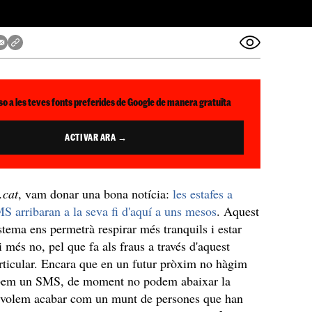
so a les teves fonts preferides de Google de manera gratuïta
ACTIVAR ARA →
.cat
, vam donar una bona notícia:
les estafes a
MS arribaran a la seva fi d'aquí a uns mesos
. Aquest
istema ens permetrà respirar més tranquils i estar
 més no, pel que fa als fraus a través d'aquest
ticular. Encara que en un futur pròxim no hàgim
rebem un SMS, de moment no podem abaixar la
o volem acabar com un munt de persones que han