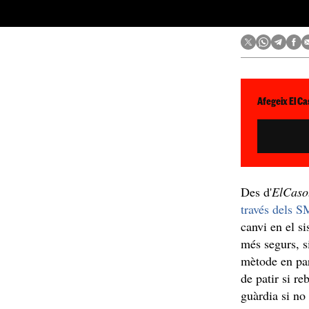
Afegeix El Ca
Des d'
ElCaso
través dels S
canvi en el s
més segurs, si
mètode en par
de patir si 
guàrdia si n