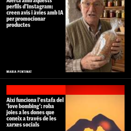
Alerta amb aquests
perfils d'Instagram:
creen avis i àvies amb IA
per promocionar
productes
MARIA PENTINAT
Així funciona l'estafa del
'love bombing': roba
joies a les dones que
coneix a través de les
xarxes socials