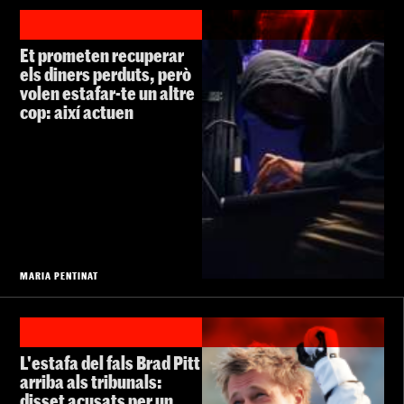
Et prometen recuperar
els diners perduts, però
volen estafar-te un altre
cop: així actuen
MARIA PENTINAT
L'estafa del fals Brad Pitt
arriba als tribunals:
disset acusats per un