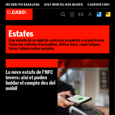
INCENDI PIS BADALONA
ATAC MORTAL NOU BARRIS
CADÀVER CORNEL
Estafes
Una estafa és un delicte contra la propietat o el patrimoni.
Totes les notícies d'actualitat, última hora, reportatges,
fotos i vídeos sobre estafes.
La nova estafa de l'NFC
invers: així et poden
buidar el compte des del
mòbil