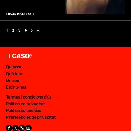
LUCAS MARTORELL
1
2
3
4
5
»
Qui som
Què fem
On som
Escriu-nos
Termes i condicions d’ús
Política de privacitat
Política de cookies
Preferències de privacitat