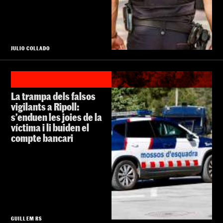
JULIO COLLADO
La trampa dels falsos
vigilants a Ripoll:
s’enduen les joies de la
víctima i li buiden el
compte bancari
GUILLEM RS