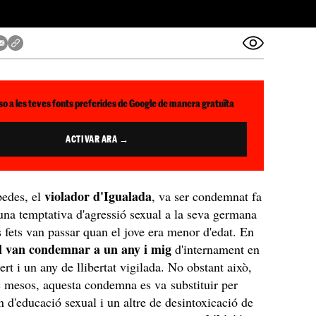
so a les teves fonts preferides de Google de manera gratuïta
ACTIVAR ARA →
violador d'Igualada
edes, el
, va ser condemnat fa
una temptativa d'agressió sexual a la seva germana
s fets van passar quan el jove era menor d'edat. En
l van condemnar a un any i mig
d'internament en
rt i un any de llibertat vigilada. No obstant això,
c mesos, aquesta condemna es va substituir per
n d'educació sexual i un altre de desintoxicació de