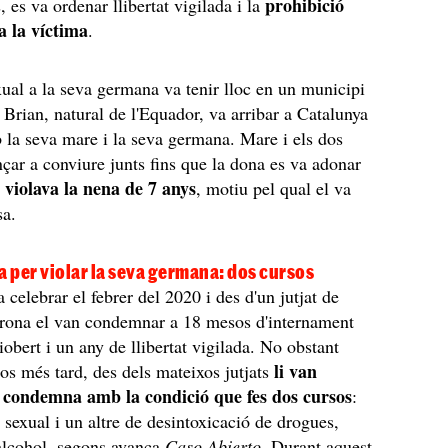
prohibició
 es va ordenar llibertat vigilada i la
a la víctima
.
xual a la seva germana va tenir lloc en un municipi
 Brian, natural de l'Equador, va arribar a Catalunya
 la seva mare i la seva germana. Mare i els dos
nçar a conviure junts fins que la dona es va adonar
ll violava la nena de 7 anys
, motiu pel qual el va
sa.
 per violar la seva germana: dos cursos
a celebrar el febrer del 2020 i des d'un jutjat de
rona el van condemnar a 18 mesos d'internament
obert i un any de llibertat vigilada. No obstant
li van
os més tard, des dels mateixos jutjats
 condemna amb la condició que fes dos cursos
:
 sexual i un altre de desintoxicació de drogues,
'alcohol, segons avança
Caso Abierto
. Durant aquest