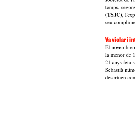
temps, segon
(TSJC)
, l'ex
seu complime
Va violar i 
El novembre d
la menor de 1
21 anys feia s
Sebastià núme
descriuen co