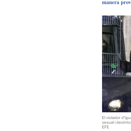
manera prov
El violador d'Ig
sexual i desint
EFE