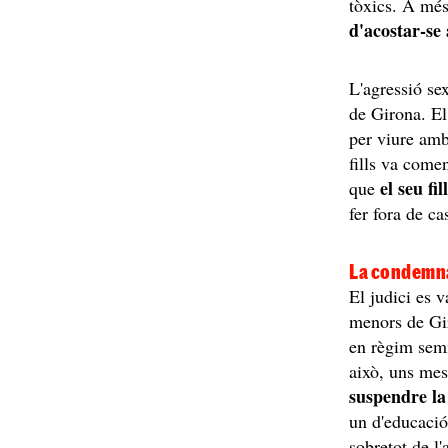
tòxics. A més,
d'acostar-se 
L'agressió se
de Girona. El
per viure amb
fills va come
el seu fi
que
fer fora de ca
La condemna
El judici es v
menors de Gi
en règim semi
això, uns mes
suspendre la
un d'educació
sobretot de l