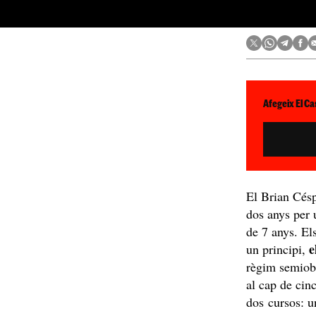
Afegeix El Ca
El Brian Césp
dos anys per 
de 7 anys. El
e
un principi,
règim semiobe
al cap de cin
dos cursos: u