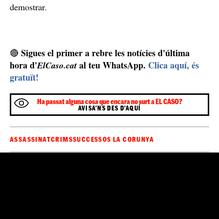
demostrar.
Sigues el primer a rebre les notícies d'última
🔴
hora d'
al teu WhatsApp.
Clica aquí, és
ElCaso.cat
gratuït!
Ha passat alguna cosa que encara no surt a EL CASO?
AVISA'NS DES D'AQUÍ
ASSASSINAT
CRIMS
SUCCESSOS LA CORUNYA