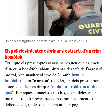
Un dels detinguts pel crim del Samuel a La Corunya / EFE
Els policies intenten esbrinar si es tracta d'un crim
homòfob
Tot i que els presumptes assassins neguen que es tracti
d'un crim homòfob, abans, durant i després de l'agressió
insults
mortal, van insultar al jove de 24 amb
homòfobs
com "maricón" i, de fet, un dels presumptes
tenia un problema amb els
autors dels fets va dir que "
gais
". Per aquests mateixos motius, els policies estan
intentant reunir proves per demostrar si es tracta d'un
delicte d'odi, un fet que encara no han pogut