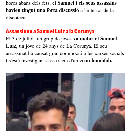
Samuel i els seus assassins
hores abans dels fets, el
havien tingut una forta discussió
a l'interior de la
discoteca.
Assassinen a Samuel Luiz a la Corunya
va matar el Samuel
El 3 de juliol un grup de joves
Luiz,
un jove de 24 anys de La Corunya. El seu
assassinat ha causat gran commoció a les xarxes socials
crim homòfob.
i s'està investigant si es tracta d'un