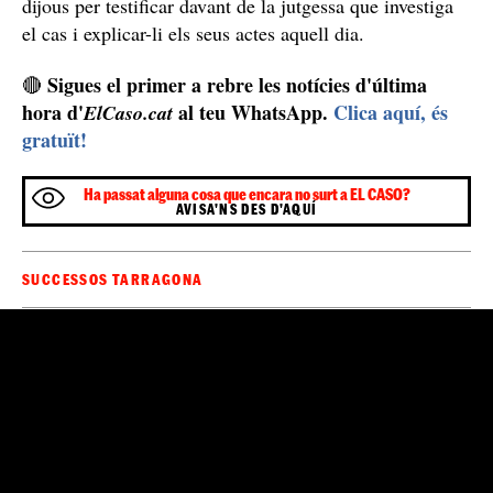
demanar un
correu electrònic
, al qual va enviar un
missatge que tenia preparat des de dos dies abans i en
què explica els motius del tiroteig i en què avançava qui
serien les seves víctimes, missatge que va avançar
ElCaso.cat
.
Aquest missatge també el van rebre els treballadors
ferits, que eren caps del pistoler, i dels que deia que
volia venjar-se per les condicions laborals i perquè
“racista”
assegura que l'havien tractat de forma
. El
nacionalitat romanesa
detingut és de
, tot i que fa
molts anys que viu a Catalunya, en diversos punts de la
demarcació de Tarragona.
Noves declaracions del cas
El mosso ferit, l'amic que compartien amb el pistoler i
els treballadors ferits a Tarragona estan citats aquest
dijous per testificar davant de la jutgessa que investiga