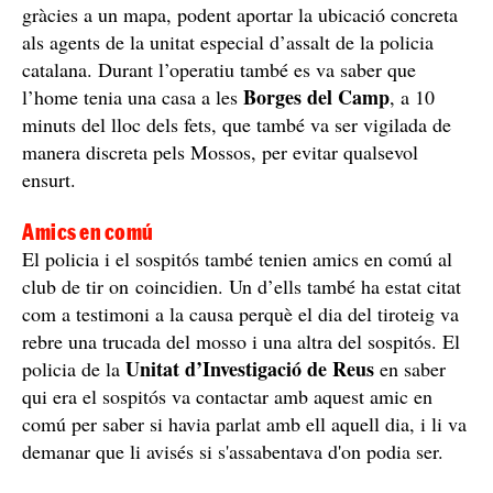
El pistoler de Tarragona, evacuat pel SEM després de ser abatut
pel GEI / Europa Press
Els Mossos van poder aclarir on era l’home amagat
gràcies a la trucada d’uns testimonis i també a la perícia
dels agents del territori, que van poder situar el mas