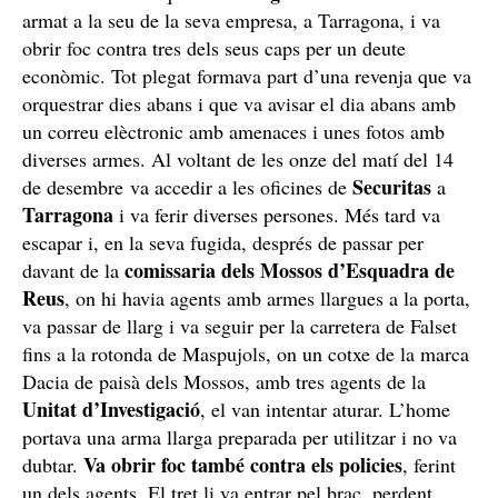
armat a la seu de la seva empresa, a Tarragona, i va
obrir foc contra tres dels seus caps per un deute
econòmic. Tot plegat formava part d’una revenja que va
orquestrar dies abans i que va avisar el dia abans amb
un correu elèctronic amb amenaces i unes fotos amb
diverses armes. Al voltant de les onze del matí del 14
Securitas
de desembre va accedir a les oficines de
a
Tarragona
i va ferir diverses persones. Més tard va
escapar i, en la seva fugida, després de passar per
comissaria dels Mossos d’Esquadra de
davant de la
Reus
, on hi havia agents amb armes llargues a la porta,
va passar de llarg i va seguir per la carretera de Falset
fins a la rotonda de Maspujols, on un cotxe de la marca
Dacia de paisà dels Mossos, amb tres agents de la
Unitat d’Investigació
, el van intentar aturar. L’home
portava una arma llarga preparada per utilitzar i no va
Va obrir foc també contra els policies
dubtar.
, ferint
un dels agents. El tret li va entrar pel braç, perdent