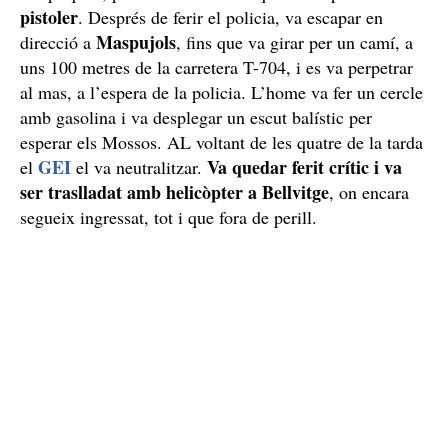
va obrir foc a discreció
El pistoler
, no només contra
l’agent que era amic seu. Els impactes van tocar el
cotxe de paisà dels Mossos, que va rebre diversos
impactes. D’aquest incident només va resultar ferit
l’agent que va rebre el tret al braç, un fet que encara no
s’expliquen, pel nombre de trets que va disparar el