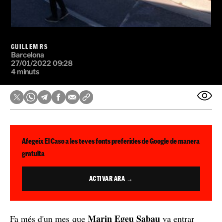
GUILLEM RS
Barcelona
27/01/2022 09:28
4 minuts
Afegeix El Caso a les teves fonts preferides de Google de manera
gratuïta
ACTIVAR ARA →
Marin Egeu Sabau
Fa més d'un mes que
va entrar