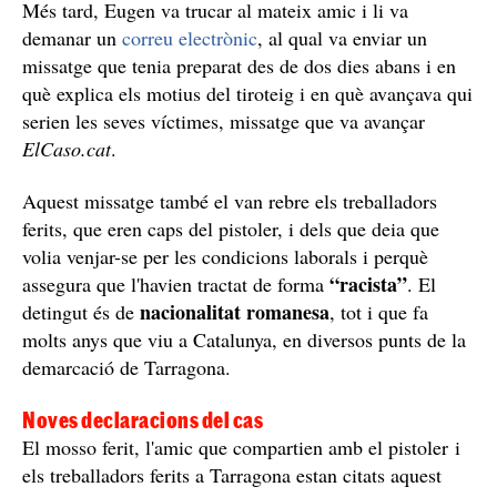
gràcies a un mapa, podent aportar la ubicació concreta
als agents de la unitat especial d’assalt de la policia
catalana. Durant l’operatiu també es va saber que
Borges del Camp
l’home tenia una casa a les
, a 10
minuts del lloc dels fets, que també va ser vigilada de
manera discreta pels Mossos, per evitar qualsevol
ensurt.
Amics en comú
El policia i el sospitós també tenien amics en comú al
club de tir on coincidien. Un d’ells també ha estat citat
com a testimoni a la causa perquè el dia del tiroteig va
rebre una trucada del mosso i una altra del sospitós. El
Unitat d’Investigació de Reus
policia de la
en saber
qui era el sospitós va contactar amb aquest amic en
comú per saber si havia parlat amb ell aquell dia, i li va
demanar que li avisés si s'assabentava d'on podia ser.
Més tard, Eugen va trucar al mateix amic i li va