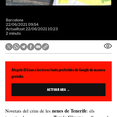
Barcelona
22/06/2021 09:54
Actualitzat 22/06/2021 10:23
2 minuts
Afegeix El Caso a les teves fonts preferides de Google de manera
gratuïta
ACTIVAR ARA →
nenes de Tenerife
Novetats del crim de les
: els