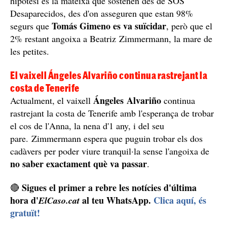
Els investigadors pensen que Tomás Gimeno va llençar el mòbil a
l'aigua i que després de navegar unes milles es va suïcidar / El
Caso
Va llençar el mòbil a l'aigua i va navegar unes milles
Així doncs, els guàrdies civils pensen que, després
d'enviar aquest últim missatge mentre estava al mar, va
llençar el mòbil a l'aigua, va navegar unes milles i,
posteriorment, es va suïcidar llençant-se a l'aigua,
segons informa
La Vanguardia
. Aquesta mateixa
hipòtesi és la mateixa que sostenen des de SOS