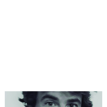
el geolocalitzador el situa a terra
del 28 d'abril i
ferma
, no al mar. No obstant això, a causa del
desnivell, podria ser que en realitat es trobés al mar
encara que el geolocalitzador indiqués el contrari,
pensen els policies.