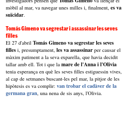
Tomás Gimeno
investigadors pensen que
va llençar el
es va
mòbil al mar, va navegar unes milles i, finalment,
suïcidar
.
Tomás Gimeno va segrestar i assassinar les seves
filles
Tomás Gimeno va segrestar les seves
El 27 d'abril
filles
les va assassinar
i, presumptament,
per causar el
màxim patiment a la seva exparella, que havia decidit
mare de l'Anna i l'Olivia
tallar amb ell. Tot i que la
tenia esperança en què les seves filles estiguessin vives,
al cap de setmanes buscant-les pel mar, la pitjor de les
van trobar el cadàver de la
hipòtesis es va complir:
germana gran
, una nena de sis anys, l'Olivia.