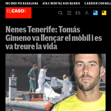
INCENDI PIS BADALONA
ATAC MORTAL NOU BARRIS
CADÀVER CORNEL
Nenes Tenerife: Tomás
Gimeno va llençar el mòbil i es
va treure la vida