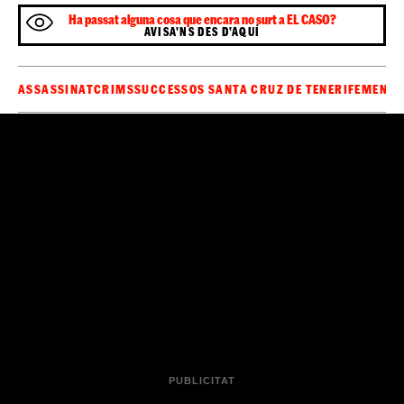
Desaparecidos, des d'on asseguren que estan 98%
Tomás Gimeno es va suïcidar
segurs que
, però que el
2% restant angoixa a Beatriz Zimmermann, la mare de
les petites.
El vaixell Ángeles Alvariño continua rastrejant la
costa de Tenerife
Ángeles Alvariño
Actualment, el vaixell
continua
rastrejant la costa de Tenerife amb l'esperança de trobar
el cos de l'Anna, la nena d'1 any, i del seu
pare. Zimmermann espera que puguin trobar els dos
cadàvers per poder viure tranquil·la sense l'angoixa de
no saber exactament què va passar
.
Sigues el primer a rebre les notícies d'última
🔴
hora d'
al teu WhatsApp.
Clica aquí, és
ElCaso.cat
gratuït!