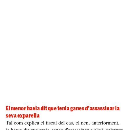
un ganivet amagat sota la màniga i, de cop i volta, li va
clavar tres ganivetades al coll. La nena, malferida, va
intentar fugir, però l'adolescent la va començar a
la va seguir apunyalant
estrangular i, després,
.