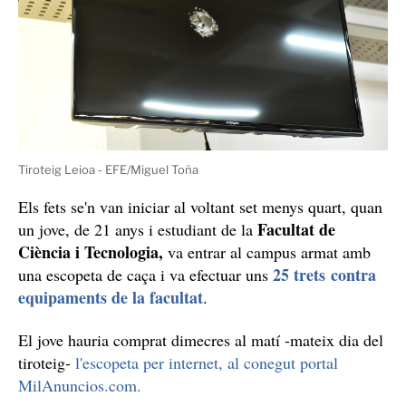
Se l'acusa d'un delicte d'abandonament del lloc de
lesions greus per imprudència.
l'accident i de causar
Tiroteig a l'UPV: Un alumne "excel·lent" amb una
escopeta de MilAnuncios.com
L'Ertzaina va desplegar aquest dimecres per la tarda un
operatiu al campus de l'EHU-UPV (Universitat del País
presència d'una
Basc) a Leioa (Biscaia) per la
persona armada amb una escopeta, que va ser
arrestada.