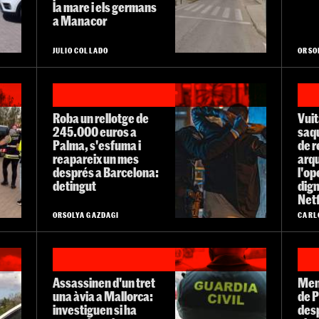
la mare i els germans
a Manacor
JULIO COLLADO
ORSO
Roba un rellotge de
Vuit
245.000 euros a
saqu
Palma, s'esfuma i
de r
reapareix un mes
arq
després a Barcelona:
l'op
detingut
dign
Netf
ORSOLYA GAZDAGI
CARL
Assassinen d'un tret
Meno
una àvia a Mallorca:
de 
investiguen si ha
des