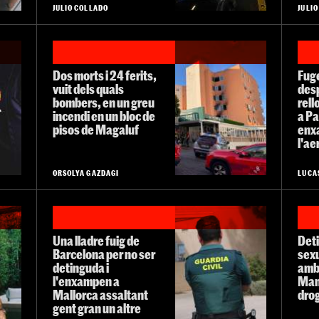
JULIO COLLADO
JULI
Dos morts i 24 ferits,
Fuge
vuit dels quals
desp
bombers, en un greu
rell
incendi en un bloc de
a Pa
pisos de Magaluf
enx
l'ae
ORSOLYA GAZDAGI
LUCA
Una lladre fuig de
Deti
Barcelona per no ser
sex
detinguda i
amb 
l'enxampen a
Man
Mallorca assaltant
drog
gent gran un altre