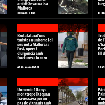
amb 60 evacuats a
fur
Mallorca
JULIO COLLADO
JULI
Brutal atac d'uns
Trob
turistes a un home i el
de l
seu net a Mallorca:
s'ha
l'avi, operat
Port
d'urgència amb
fill
fractures a la cara
ORSOLYA GAZDAGI
ORSO
Un nen de 10 anys
Pàni
mor atropellat quan
Palm
travessava per un
d'un
pas de vianants amb
amb 