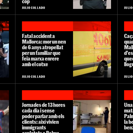
cop
JULIO COLLADO
JULI
Fatal accident a
Caç
Mallorca: mor un nen
quan
de 6 anys atropellat
Mal
per un familiar que
d'es
feia marxa enrere
qued
amb el cotxe
llog
JULIO COLLADO
JULI
Jornades de 13 hores
Una
cada dia i sense
mata
poder parlar amb els
Palm
clients: així vivien
la 
immigrants
ben
explotats a Palma