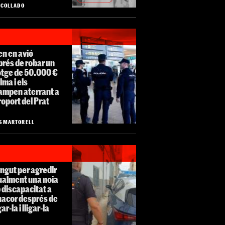
O COLLADO
n en avió
rés de robar un
otge de 50.000 €
lma i els
ampen aterrant a
roport del Prat
S MARTORELL
ngut per agredir
ualment una noia
discapacitat a
acor després de
ar-la i lligar-la