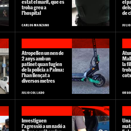
estat el marit, que es
el 
troba greu a
del
l'hospital
de c
CARLOS MANZANO
JULI
Atropellen un nen de
Atur
2 anys amb un
Mall
patinet quan fugien
la f
de la policia a Palma:
trob
l'han llençat a
cotx
diversos metres
JULIO COLLADO
ORSO
Investiguen
Una 
l'agressió a un nadó a
mat