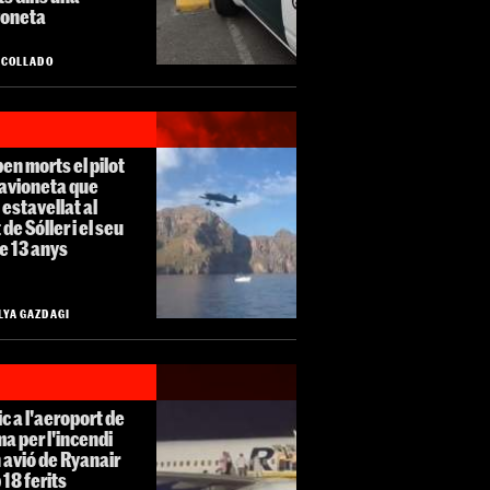
goneta
O COLLADO
en morts el pilot
'avioneta que
 estavellat al
 de Sóller i el seu
 de 13 anys
LYA GAZDAGI
c a l'aeroport de
a per l'incendi
 avió de Ryanair
18 ferits