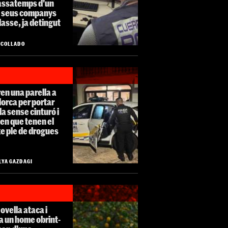
passatemps d'un
s seus companys
lasse, ja detingut
O COLLADO
en una parella a
orca per portar
illa sense cinturó i
en que tenen el
e ple de drogues
LYA GAZDAGI
ovella ataca i
a un home obrint-