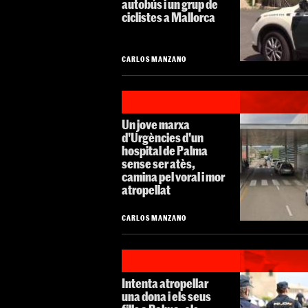
autobús i un grup de
ciclistes a Mallorca
CARLOS MANZANO
Un jove marxa
d'Urgències d'un
hospital de Palma
sense ser atès,
camina pel voral i mor
atropellat
CARLOS MANZANO
Intenta atropellar
una dona i els seus