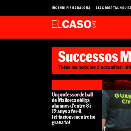
INCENDI PIS BADALONA
ATAC MORTAL NOU B
Successos M
Totes les notícies d'actualitat i ú
Un professor de ball
de Mallorca obliga
alumnes d'entre 8 i
12 anys a fer-li
fel·lacions mentre ho
grava tot