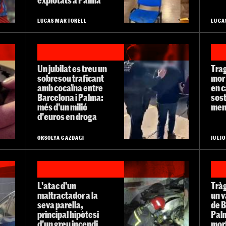
LUCAS MARTORELL
LUCA
Un jubilat es treu un
Tra
sobresou traficant
mor 
amb cocaïna entre
en c
Barcelona i Palma:
sost
més d'un milió
men
d'euros en droga
ORSOLYA GAZDAGI
JULI
L'atac d'un
Tràg
maltractador a la
un v
seva parella,
de 
principal hipòtesi
Pal
d'un greu incendi
mort