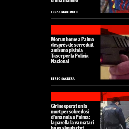
LUCAS MARTORELL
Mor un home a Palma
després de ser reduït
amb una pistola
Taser per la Policia
Nacional
BERTO SAGRERA
Gir inesperat en la
mort per sobredosi
d'una noia a Palma:
la parella la va matar i
ho va simular tot