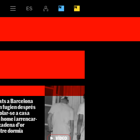
ats a Barcelona
n fugien després
olar-se a casa
 home i arrencar-
a cadena d'or
tre dormia