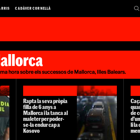
ARRIS
CADÀVER CORNELLÀ
allorca
ltima hora sobre els successos de Mallorca, Illes Balears.
Rapta la seva pròpia
Caç
filla de 6 anys a
qua
Mallorca i la tanca al
de c
maleter per poder-
d'un
se-la endur cap a
li l
Kosovo
men