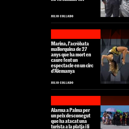
JULIO COLLADO
Marina, l'acròbata
mallorquina de 27
anys que ha mort en
caure fent un
espectacle en un circ
d'Alemanya
JULIO COLLADO
Alarma a Palma per
un peix desconegut
que ha atacat una
turista a la platja i li