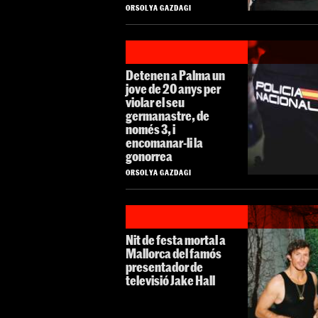
ORSOLYA GAZDAGI
Detenen a Palma un
jove de 20 anys per
violar el seu
germanastre, de
només 3, i
encomanar-li la
gonorrea
ORSOLYA GAZDAGI
Nit de festa mortal a
Mallorca del famós
presentador de
televisió Jake Hall