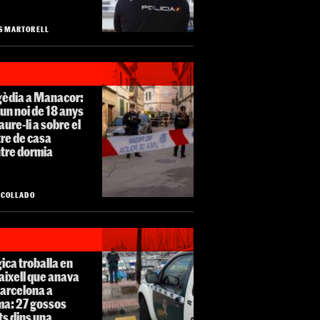
S MARTORELL
gèdia a Manacor:
un noi de 18 anys
aure-li a sobre el
re de casa
tre dormia
O COLLADO
ica troballa en
aixell que anava
Barcelona a
ma: 27 gossos
s dins una