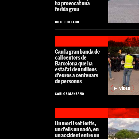
ha provocat una
ferida greu
JULIO COLLADO
Cau la gran banda de
call centers de
Barcelona que ha
estafat deu milions
d'euros a centenars
de persones
CARLOS MANZANO
Un mort i set ferits,
un d'ells un nadó, en
un accident entre un