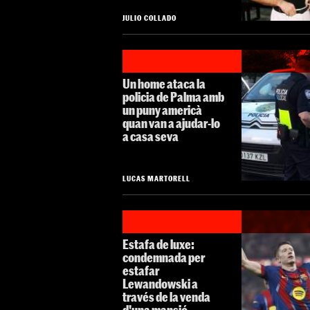
JULIO COLLADO
Un home ataca la
policia de Palma amb
un puny americà
quan van a ajudar-lo
a casa seva
LUCAS MARTORELL
Estafa de luxe:
condemnada per
estafar
Lewandowski a
través de la venda
d'una mansió