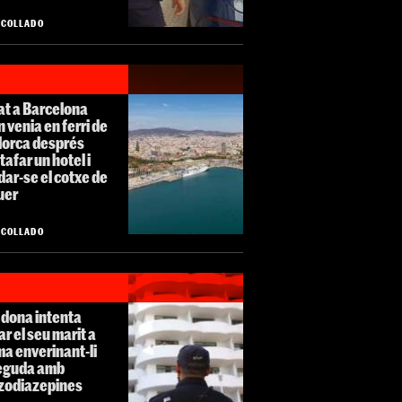
O COLLADO
at a Barcelona
 venia en ferri de
lorca després
tafar un hotel i
ar-se el cotxe de
uer
O COLLADO
 dona intenta
r el seu marit a
a enverinant-li
beguda amb
zodiazepines