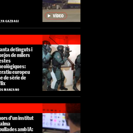
LYA GAZDAGI
anta detinguts i
ejos de milers
estes
ueològiques:
eratiu europeu
e de sèrie de
lix
OS MANZANO
rs d'un institut
Palma
pullades amb IA: