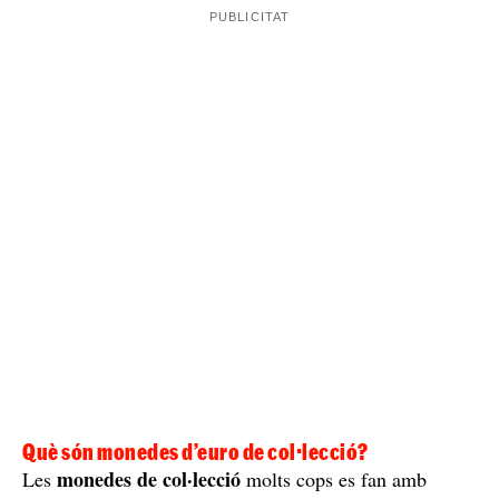
monedes que són de curs legal de les que són de
col·lecció, és a dir, les que podem fer servir per pagar i
les que no serveixen per pagar, i, finalment, les
sí que
commemoratives, que no són les habituals, però
serveixen per pagar.