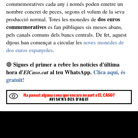
imatges del rei Felip VI i la reina Letícia. Valen milers
d’euros -sobretot pel preu de l’or, convertit en valor
refugi-, però no serveixen per pagar ni un cafè.
Què són les monedes commemoratives?
El Banc d’Espanya ha publicat un document on explica
dos euros
què són aquest tipus de monedes, les de
commemoratives
. La primera moneda commemorativa
d’euro emesa a Espanya es va fer memòria del IV
Quijote de
centenari de la primera edició de l'obra del
la Mancha
, que ja val molt diners.
Les monedes commemoratives de dos euros les poden
fer tots els països de la zona euro i es van editant cada
any per celebrar actes concrets de cada país. Tenen una
cara nacional diferent de l'habitual i mantenen la
comuna, només es fan amb monedes de dos euros, i
cada estat membre pot emetre dues monedes