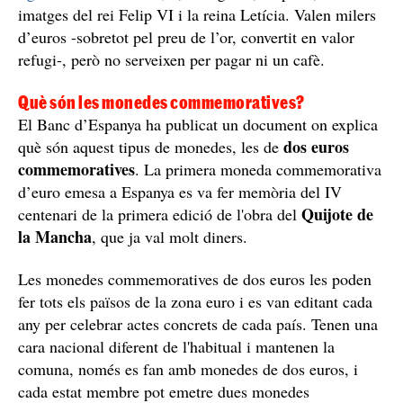
Monedes d'1,5 euros, d'or; una de les monedes de col·lecció
espanyola / Cedida
D’aquestes monedes n’hi ha de molts tipus, i algunes,
de valors no comuns: com
una d’or d'1,5 euros, amb la
figura d’un linx ibèric,
o, més grans, de plata, amb