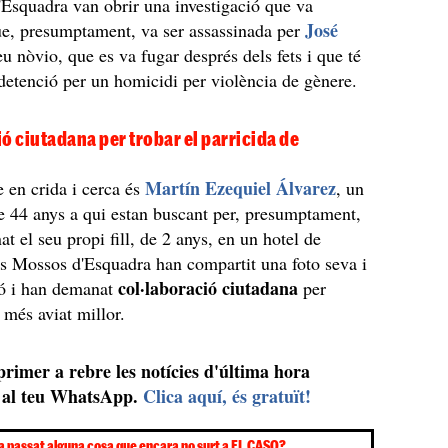
Esquadra van obrir una investigació que va
José
e, presumptament, va ser assassinada per
seu nòvio, que es va fugar després dels fets i que té
detenció per un homicidi per violència de gènere.
ó ciutadana per trobar el parricida de
Martín Ezequiel Álvarez
 en crida i cerca és
, un
 44 anys a qui estan buscant per, presumptament,
at el seu propi fill, de 2 anys, en un hotel de
s Mossos d'Esquadra han compartit una foto seva i
col·laboració ciutadana
ió i han demanat
per
 més aviat millor.
 primer a rebre les notícies d'última hora
al teu WhatsApp.
Clica aquí, és gratuït!
a passat alguna cosa que encara no surt a EL CASO?