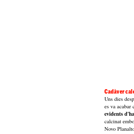
Cadàver cal
Uns dies despr
es va acabar 
evidents d'h
calcinat embo
Novo Planalto