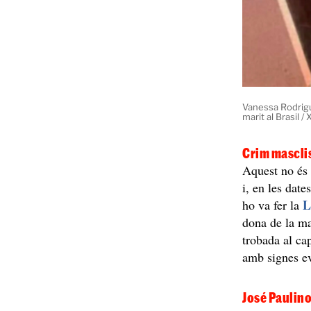
Vanessa Rodrigu
marit al Brasil /
Crim masclis
Aquest no és 
i, en les dat
L
ho va fer la
dona de la ma
trobada al cap
amb signes ev
José Paulino