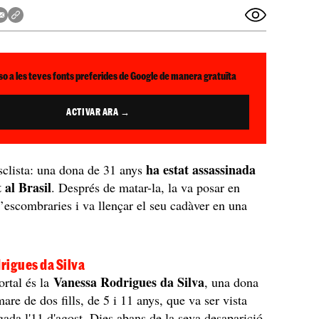
so a les teves fonts preferides de Google de manera gratuïta
ACTIVAR ARA →
ha estat assassinada
clista: una dona de 31 anys
 al Brasil
. Després de matar-la, la va posar en
’escombraries i va llençar el seu cadàver en una
rigues da Silva
Vanessa Rodrigues da Silva
rtal és la
, una dona
are de dos fills, de 5 i 11 anys, que va ser vista
gada l'11 d'agost. Dies abans de la seva desaparició,