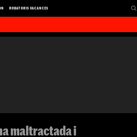
ON
ROBATORIS VACANCES
a maltractada i