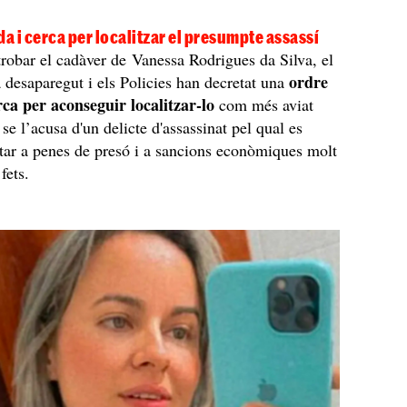
da i cerca per localitzar el presumpte assassí
robar el cadàver de Vanessa Rodrigues da Silva, el
ordre
à desaparegut i els Policies han decretat una
rca per aconseguir localitzar-lo
com més aviat
 se l’acusa d'un delicte d'assassinat pel qual es
tar a penes de presó i a sancions econòmiques molt
fets.