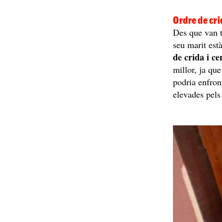
Ordre de cri
Des que van t
seu marit est
de crida i ce
millor, ja que
podria enfron
elevades pels 