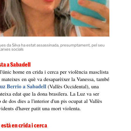
es da Silva ha estat assassinada, presumptament, pel seu
 Xarxes socials
ta a Sabadell
l'únic home en crida i cerca per violència masclista
es mateixes en què va desaparèixer la Vanessa, també
uz Berrio a Sabadell
(Vallès Occidental), una
teixa edat que la dona brasilera. La Luz va ser
 de dos dies a l'interior d'un pis ocupat al Vallès
idents d'haver patit una mort violenta.
 està en crida i cerca