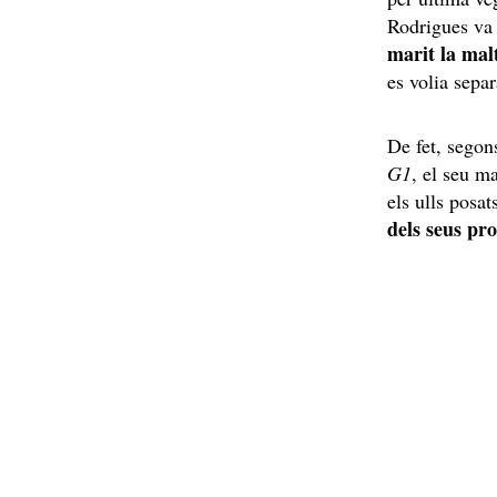
Rodrigues va 
marit la mal
es volia separ
De fet, segon
G1
, el seu ma
els ulls posat
dels seus pr