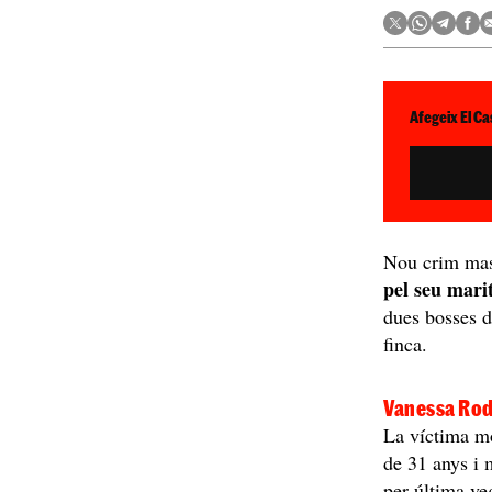
Afegeix El Ca
Nou crim mas
pel seu marit
dues bosses d
finca.
Vanessa Rod
La víctima mo
de 31 anys i m
per última ve