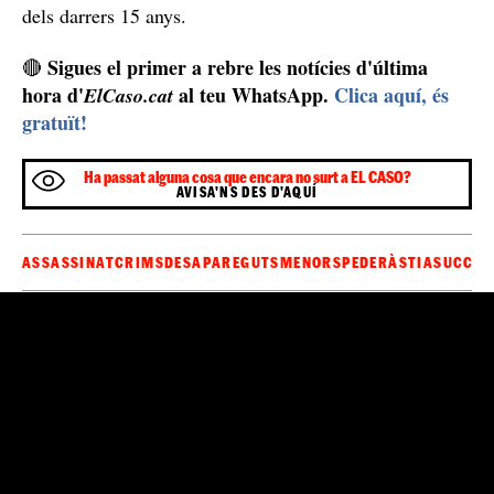
Christian Brueckner està complint condemna per
una agressió sexual a Praia da Luz
Brueckner està complint condemna per
Actualment,
una agressió sexual
a una dona de 72 anys dels Estats
Units a Praia da Luz l'any 2005. Tal com s'explica a la
sentència condemnatòria, va entrar a casa seva la va
agredir brutalment i la va violar. Els antecedents
d'aquest depredador sexual sumat a les investigacions
policials, el converteixen en el principal sospitós d'una
de les desaparicions internacionals més mediàtiques