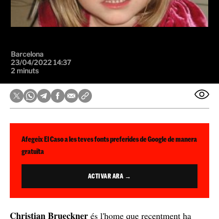
Barcelona
23/04/2022 14:37
2 minuts
Afegeix El Caso a les teves fonts preferides de Google de manera
gratuïta
ACTIVAR ARA →
Christian Brueckner
és l'home que recentment ha