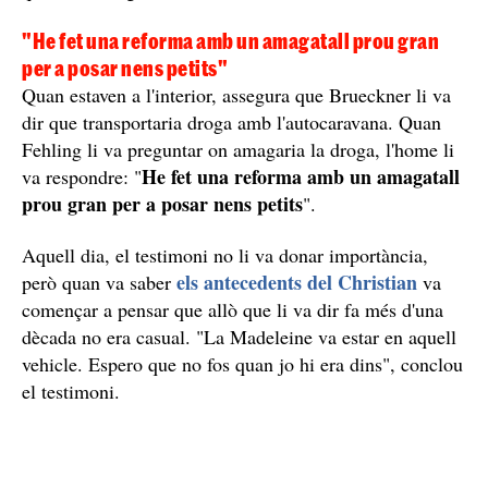
En aquest documental apareixeran les declaracions de
Dieter Fehling, un home que va coincidir amb Christian
Brueckner a Foral, un poble de Portugal on va estar
e, li
vivint abans dels fets. Segons explica aquest hom
va cridar molt l'atenció la caravana del sospitós
, ja
que era molt gran.