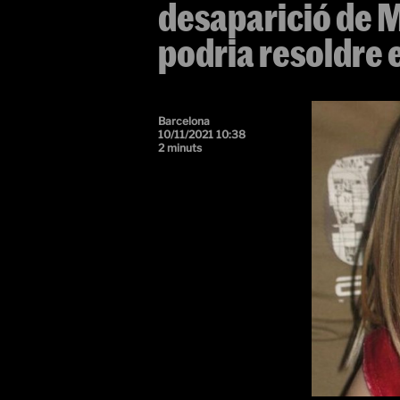
desaparició de 
podria resoldre e
Barcelona
10/11/2021 10:38
2 minuts