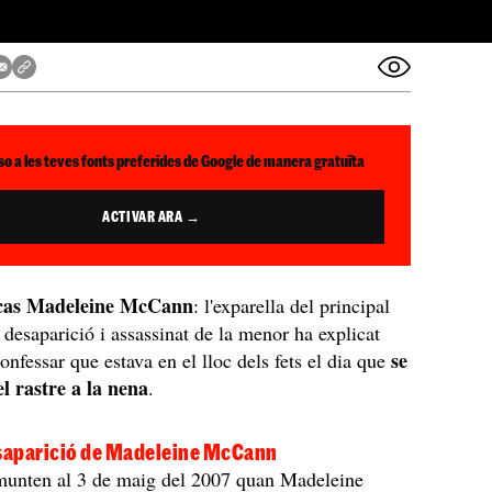
so a les teves fonts preferides de Google de manera gratuïta
ACTIVAR ARA →
cas Madeleine McCann
: l'exparella del principal
a desaparició i assassinat de la menor ha explicat
se
confessar que estava en el lloc dels fets el dia que
el rastre a la nena
.
esaparició de Madeleine McCann
emunten al 3 de maig del 2007 quan Madeleine