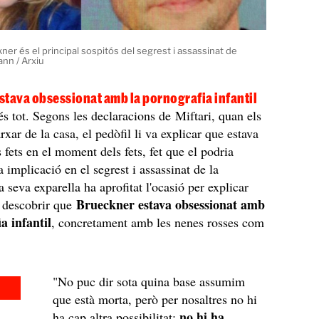
ner és el principal sospitós del segrest i assassinat de
nn / Arxiu
tava obsessionat amb la pornografia infantil
és tot. Segons les declaracions de Miftari, quan els
xar de la casa, el pedòfil li va explicar que estava
s fets en el moment dels fets, fet que el podria
a implicació en el segrest i assassinat de la
 seva exparella ha aprofitat l'ocasió per explicar
Brueckner estava obsessionat amb
 descobrir que
a infantil
, concretament amb les nenes rosses com
.
"No puc dir sota quina base assumim
que està morta, però per nosaltres no hi
no hi ha
ha cap altra possibilitat: