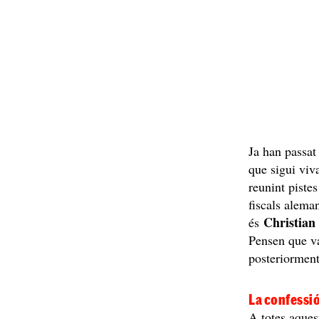
Ja han passat 
que sigui viv
reunint pistes
fiscals alema
Christian
és
Pensen que va
posteriorment
La confessió
A totes aquest