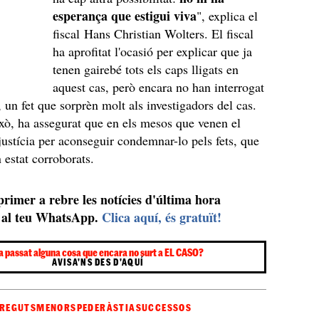
esperança que estigui viva
", explica el
fiscal Hans Christian Wolters. El fiscal
ha aprofitat l'ocasió per explicar que ja
tenen gairebé tots els caps lligats en
aquest cas, però encara no han interrogat
, un fet que sorprèn molt als investigadors del cas.
xò, ha assegurat que en els mesos que venen el
 justícia per aconseguir condemnar-lo pels fets, que
 estat corroborats.
 primer a rebre les notícies d'última hora
al teu WhatsApp.
Clica aquí, és gratuït!
a passat alguna cosa que encara no surt a EL CASO?
AVISA'NS DES D'AQUÍ
REGUTS
MENORS
PEDERÀSTIA
SUCCESSOS