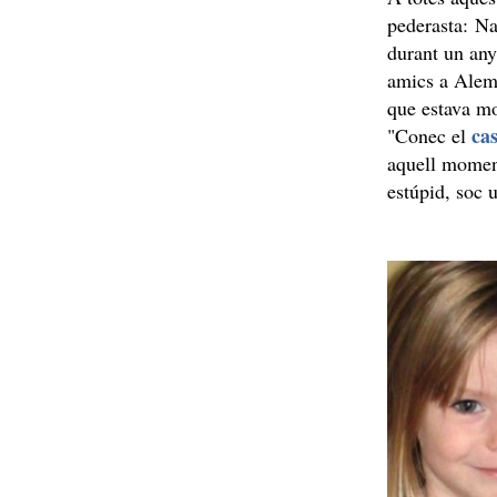
pederasta: Na
durant un any
amics a Alema
que estava mo
cas
"Conec el
aquell moment
estúpid, soc 