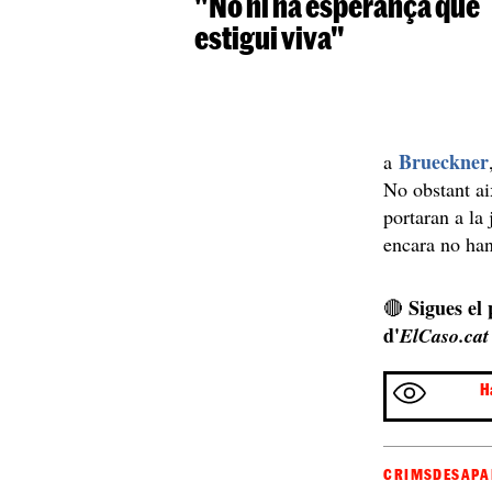
"No hi ha esperança que
estigui viva"
Brueckner
a
No obstant ai
portaran a la
encara no han
Sigues el
🔴
d'
ElCaso.cat
H
CRIMS
DESAPA