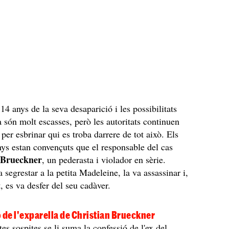
14 anys de la seva desaparició i les possibilitats
a són molt escasses, però les autoritats continuen
 per esbrinar qui es troba darrere de tot això. Els
nys estan convençuts que el responsable del cas
 Brueckner
, un pederasta i violador en sèrie.
 segrestar a la petita Madeleine, la va assassinar i,
, es va desfer del seu cadàver.
 de l'exparella de Christian Brueckner
es sospites se li suma la confessió de l'ex del