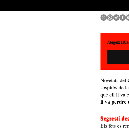
Afegeix El Ca
Novetats del
sospitós de l
que ell li va 
li va perdre 
Segrest i d
Els fets es r