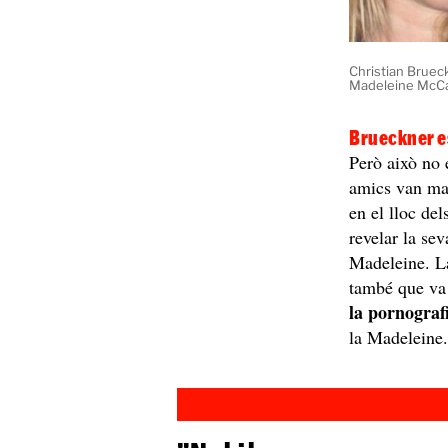
Christian Brueck
Madeleine McCa
Brueckner es
Però això no 
amics van mar
en el lloc del
revelar la sev
Madeleine. La
també que va
la pornografi
la Madeleine