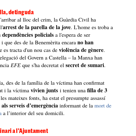
lla, detinguda
arribar al lloc del crim, la Guàrdia Civil ha
arrest de la parella de la jove
l'
. L'home es troba a
n dependències policials
a l'espera de ser
no han
ot i que des de la Benemèrita encara
violència de gènere
e es tracta d'un nou cas de
.
elegació del Govern a Castella – la Manxa han
secret de sumari
ència
EFE
que s'ha decretat el
.
da, des de la família de la víctima han confirmat
vivien junts
filla de 3
ut i la víctima
i tenien una
les mateixes fonts, ha estat el presumpte assassí
 als serveis d’emergència
informant de la
mort de
a
a l’interior del seu domicili.
inari a l'Ajuntament