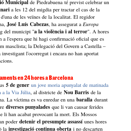
ió Municipal
de Piedrabuena té previst celebrar un
inari
a les 12 del migdia per tractar el cas de la
d'una de les veïnes de la localitat. El regidor
José Luís Cabezas
na,
, ha assegurat a
Europa
a la violència i al terror
ig del municipi "
". A hores
n a l'espera que hi hagi confirmació oficial que es
rim masclista; la Delegació del Govern a Castella –
 investigant l'ocorregut i encara no han aportat
cions.
aments en 24 hores a Barcelona
5 de gener
ous
un jove moria apunyalat de matinada
Nou Barris
 a la Via Júlia
, al districte de
de la
baralla
ana. La víctima es va enredar en una
durant
diverses punyalades
bre
que li van causar ferides
e li han acabat provocant la mort. Els Mossos
detenir el presumpte assassí
an poder
unes hores
investigació continua oberta
ò la
i no descarten