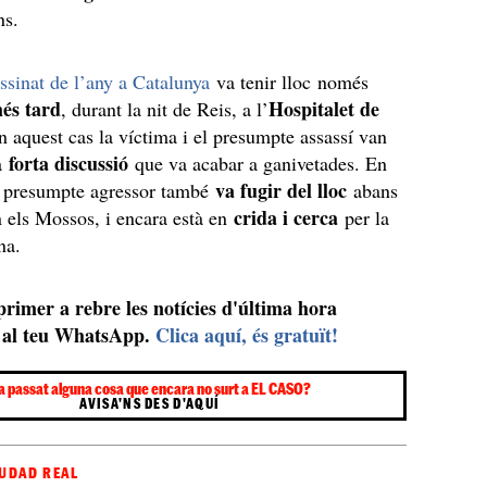
ns.
ssinat de l’any a Catalunya
va tenir lloc només
és tard
Hospitalet de
, durant la nit de Reis, a l’
n aquest cas la víctima i el presumpte assassí van
forta discussió
a
que va acabar a ganivetades. En
va fugir del lloc
el presumpte agressor també
abans
crida i cerca
n els Mossos, i encara està en
per la
na.
 primer a rebre les notícies d'última hora
al teu WhatsApp.
Clica aquí, és gratuït!
a passat alguna cosa que encara no surt a EL CASO?
AVISA'NS DES D'AQUÍ
UDAD REAL