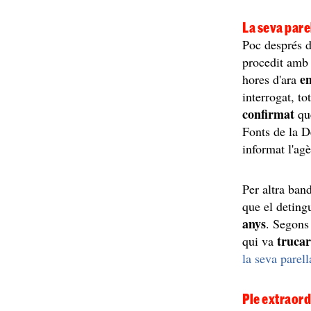
La seva pare
Poc després d'
procedit amb 
e
hores d'ara
interrogat, t
confirmat
qu
Fonts de la D
informat l'ag
Per altra ban
que el deting
anys
. Segons 
trucar
qui va
la seva parell
Ple extraord