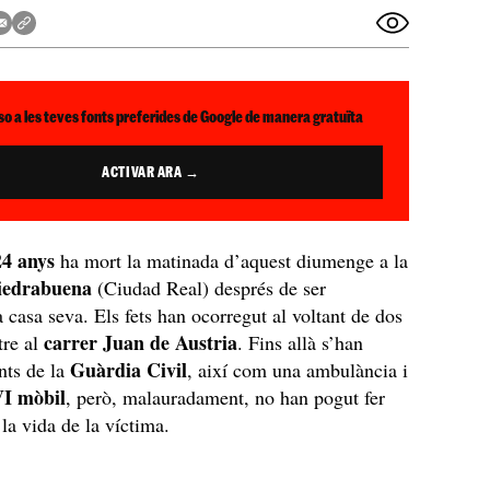
so a les teves fonts preferides de Google de manera gratuïta
ACTIVAR ARA →
24 anys
ha mort la matinada d’aquest diumenge a la
iedrabuena
(Ciudad Real) després de ser
 casa seva. Els fets han ocorregut al voltant de dos
carrer Juan de Austria
tre al
. Fins allà s’han
Guàrdia Civil
nts de la
, així com una ambulància i
I mòbil
, però, malauradament, no han pogut fer
 la vida de la víctima.