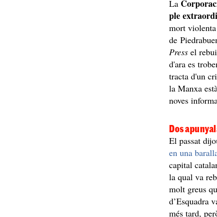
Corporac
La
ple extraord
mort violenta 
de Piedrabue
Press
el rebu
d'ara es trobe
tracta d'un c
la Manxa està
noves informa
Dos apunyal
El passat dij
en una baralla
capital catal
la qual va re
molt greus qu
d’Esquadra v
més tard, per