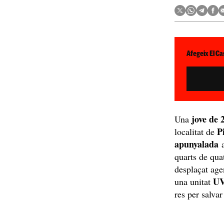
Afegeix El Ca
jove de 
Una
P
localitat de
apunyalada
a
quarts de qua
desplaçat age
UV
una unitat
res per salvar