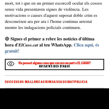
mort, tot i que en un primer escorcoll ocular els cossos
sense vida presentaven signes de violència. Les
motivacions o causes d'aquest suposat doble crim es
desconeixen ara per ara i l'home continua arrestat
mentre les indagacions policials continuen.
Sigues el primer a rebre les notícies d'última
🔴
hora d'
al teu WhatsApp.
Clica aquí, és
ElCaso.cat
gratuït!
Ha passat alguna cosa que encara no surt a EL CASO?
AVISA'NS DES D'AQUÍ
SUCCESSOS MALLORCA
CRIMS
ASSASSINAT
POLICIA