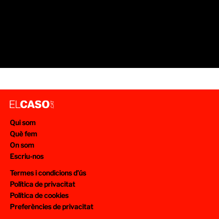
Qui som
Què fem
On som
Escriu-nos
Termes i condicions d’ús
Política de privacitat
Política de cookies
Preferències de privacitat