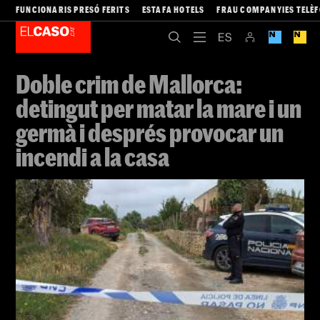
FUNCIONARIS PRESÓ FERITS
ESTAFA HOTELS
FRAU COMPANYIES TELÈ
Doble crim de Mallorca:
detingut per matar la mare i un
germà i després provocar un
incendi a la casa