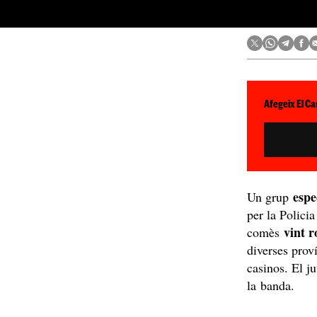
Afegeix El Ca
espe
Un grup
per la Polici
vint 
comès
diverses prov
casinos. El j
la banda.