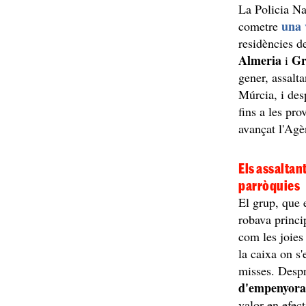
La Policia Na
una 
cometre
residències d
Almeria
Gr
i
gener, assalta
Múrcia, i de
fins a les pr
avançat l'Ag
Els assaltant
parròquies
El grup, que
robava princ
com les joies
la caixa on s
misses. Despr
d'empenyor
valor en efec