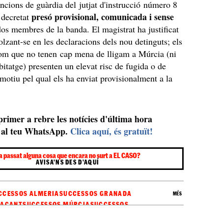
uncions de guàrdia del jutjat d'instrucció número 8
presó provisional, comunicada i sense
 decretat
os membres de la banda. El magistrat ha justificat
olzant-se en les declaracions dels nou detinguts; els
com que no tenen cap mena de lligam a Múrcia (ni
abitatge) presenten un elevat risc de fugida o de
 motiu pel qual els ha enviat provisionalment a la
 primer a rebre les notícies d'última hora
al teu WhatsApp.
Clica aquí, és gratuït!
a passat alguna cosa que encara no surt a EL CASO?
AVISA'NS DES D'AQUÍ
CCESSOS ALMERIA
SUCCESSOS GRANADA
MÉS
LACANT
SUCCESSOS MÚRCIA
SUCCESSOS