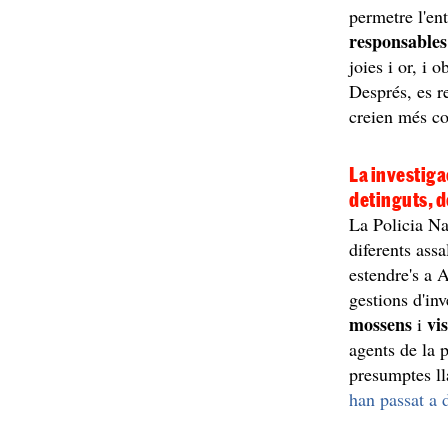
permetre l'ent
responsables 
joies i or, i 
Després, es re
creien més c
La investiga
detinguts, d
La Policia Na
diferents ass
estendre's a 
gestions d'in
mossens
vi
i
agents de la p
presumptes ll
han passat a d