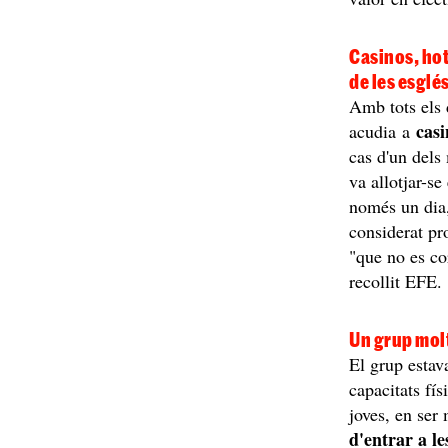
Casinos, hote
de les esglé
Amb tots els 
casi
acudia a
cas d'un del
va allotjar-se
només un dia
considerat pr
"que no es co
recollit EFE
Un grup mol
El grup esta
capacitats fí
joves, en ser 
d'entrar a l