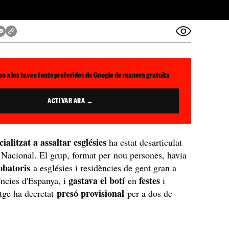
so a les teves fonts preferides de Google de manera gratuïta
ACTIVAR ARA →
cialitzat a assaltar esglésies
ha estat desarticulat
a Nacional. El grup, format per nou persones, havia
robatoris
a esglésies i residències de gent gran a
gastava el botí
festes
íncies d'Espanya, i
en
i
presó provisional
utge ha decretat
per a dos de