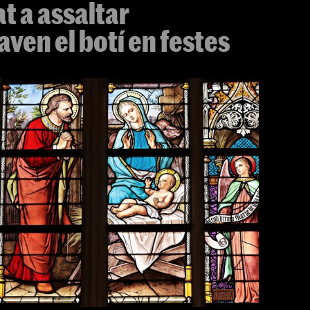
t a assaltar
ven el botí en festes