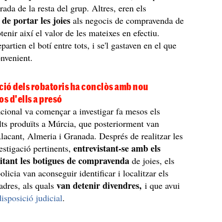
rada de la resta del grup. Altres, eren els
de portar les joies
als negocis de compravenda de
obtenir així el valor de les mateixes en efectiu.
partien el botí entre tots, i se'l gastaven en el que
onvenient.
ció dels robatoris ha conclòs amb nou
os d'ells a presó
cional va començar a investigar fa mesos els
alts produïts a Múrcia, que posteriorment van
Alacant, Almeria i Granada. Després de realitzar les
entrevistant-se amb els
vestigació pertinents,
sitant les botigues de compravenda
de joies, els
olicia van aconseguir identificar i localitzar els
van detenir divendres,
adres, als quals
i que avui
isposició judicial
.