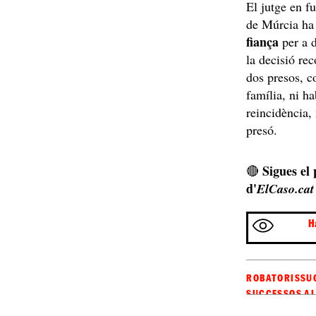
El jutge en f
de Múrcia ha
fiança
per a d
la decisió rec
dos presos, 
família, ni h
reincidència,
presó.
Sigues el
🔴
d'
ElCaso.cat
H
ROBATORIS
SU
SUCCESSOS A