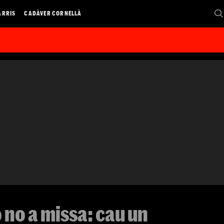
ARRIS
CADÀVER CORNELLÀ
ò no a missa: cau un