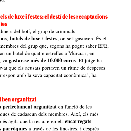
ls de luxe i festes: el destí de les recaptacions
sies
diners del botí, el grup de criminals
nos
hotels de luxe
festes
,
i
, on se'l gastaven. És el
s membres del grup que, segons ha pogut saber EFE,
 en un hotel de quatre estrelles a Múrcia i, en
gastar-se més de 10.000 euros
, va
. El jutge ha
ovat que els acusats portaven un ritme de despeses
rrespon amb la seva capacitat econòmica", ha
.
t ben organitzat
perfectament organitzat
va
en funció de les
siques de cadascun dels membres. Així, els més
encarregats
més àgils que la resta, eren els
es parròquies
a través de les finestres, i després