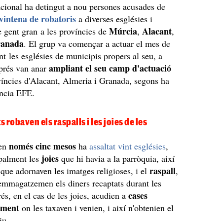
cional ha detingut a nou persones acusades de
vintena de robatoris
a diverses esglésies i
Múrcia
Alacant
e gent gran a les províncies de
,
,
anada
. El grup va començar a actuar el mes de
nt les esglésies de municipis propers al seu, a
ampliant el seu camp d'actuació
sprés van anar
ovíncies d'Alacant, Almeria i Granada, segons ha
ència EFE.
s robaven els raspalls i les joies de les
només cinc mesos
 en
ha
assaltat vint esglésies
,
joies
ipalment les
que hi havia a la parròquia, així
raspall
 que adornaven les imatges religioses, i el
,
'emmagatzemen els diners recaptats durant les
cases
és, en el cas de les joies, acudien a
ament
on les taxaven i venien, i així n'obtenien el
tiu.