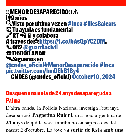
‼️MENOR DESAPARECIDO‼️⚠️
ℹ️🚹9 años
🔍Visto por última vez en
#Inca
#IllesBalears
⏰Tu ayuda es fundamental
🔗RT 📲📱y colabora
A través de📩
https://t.co/bAsQpYCZDM
.
📞062
@guardiacivil
☎️116000 ANAR
🛰️Síguenos en
@cndes_oficial
#MenorDesaparecido
#Inca
pic.twitter.com/bmDEhB1By4
— CNDES (@cndes_oficial)
October 10, 2024
Busquen una noia de 24 anys desapareguda a
Palma
D'altra banda, la Policia Nacional investiga l'estranya
Agostina Rubini
desaparició d'
, una noia argentina de
24 anys
de qui la seva família no en sap res des del
va sortir de festa amb uns
passat 2 d'octubre. La jove