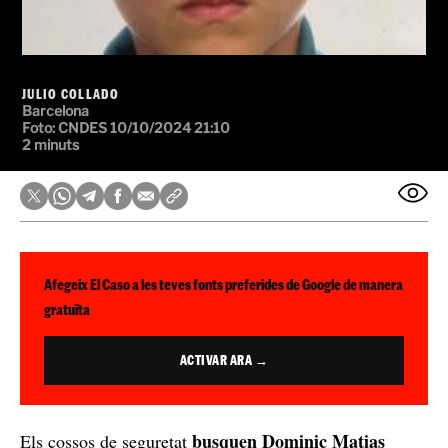
JULIO COLLADO
Barcelona
Foto:
CNDES
10/10/2024 21:10
2 minuts
Afegeix El Caso a les teves fonts preferides de Google de manera
gratuïta
ACTIVAR ARA →
busquen Dominic Matias
Els cossos de seguretat