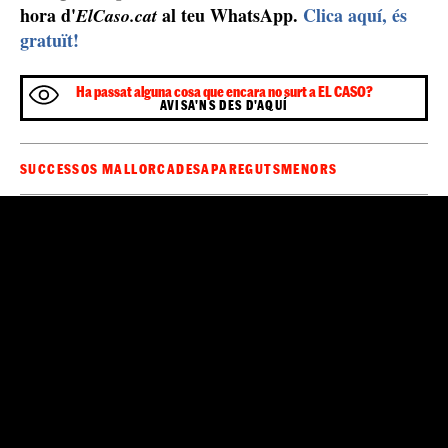
hora d'
al teu WhatsApp.
Clica aquí, és
ElCaso.cat
gratuït!
Ha passat alguna cosa que encara no surt a EL CASO?
AVISA'NS DES D'AQUÍ
SUCCESSOS MALLORCA
DESAPAREGUTS
MENORS