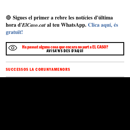
Sigues el primer a rebre les notícies d'última
🔴
hora d'
al teu WhatsApp.
Clica aquí, és
ElCaso.cat
gratuït!
Ha passat alguna cosa que encara no surt a EL CASO?
AVISA'NS DES D'AQUÍ
SUCCESSOS LA CORUNYA
MENORS