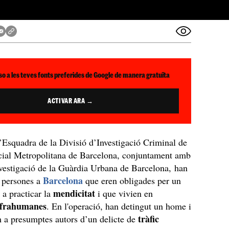
so a les teves fonts preferides de Google de manera gratuïta
ACTIVAR ARA →
Esquadra de la Divisió d’Investigació Criminal de
icial Metropolitana de Barcelona, conjuntament amb
nvestigació de la Guàrdia Urbana de Barcelona, han
Barcelona
s persones a
que eren obligades per un
r
mendicitat
a practicar la
i que vivien en
nfrahumanes
. En l'operació, han detingut un home i
tràfic
a presumptes autors d’un delicte de