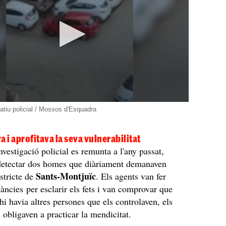
atiu policial / Mossos d'Esquadra
a i aprofitava la seva vulnerabilitat
investigació policial es remunta a l'any passat,
detectar dos homes que diàriament demanaven
Sants-Montjuïc
istricte de
. Els agents van fer
làncies per esclarir els fets i van comprovar que
 hi havia altres persones que els controlaven, els
s obligaven a practicar la mendicitat.