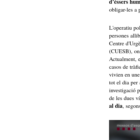
d’éssers hu
obligar-les a 
L'operatiu po
persones alli
Centre d'Urg
(CUESB), on s
Actualment, e
casos de tràf
vivien en une
tot el dia per
investigació p
de les dues v
al dia
, segon