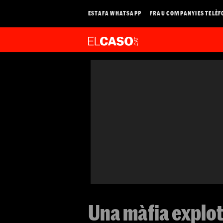
ESTAFA WHATSAPP
FRAU COMPANYIES TELÈF
Una màfia explo