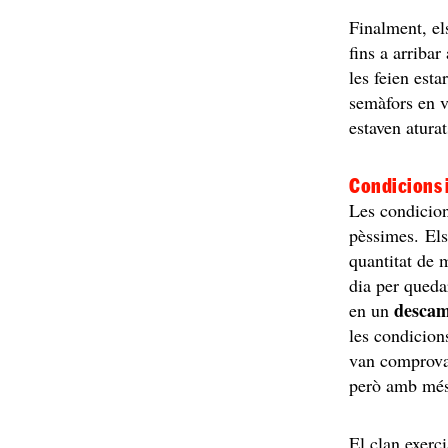
Finalment, el
fins a arriba
les feien esta
semàfors en v
estaven aturat
Condicions i
Les condicion
pèssimes. Els
quantitat de 
dia per queda
desca
en un
les condicion
van comprovar
però amb més
El clan exerc