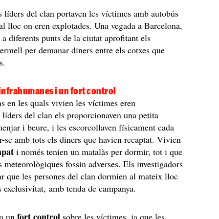
s líders del clan portaven les víctimes amb autobús
r al lloc on eren explotades. Una vegada a Barcelona,
r a diferents punts de la ciutat aprofitant els
ermell per demanar diners entre els cotxes que
s.
nfrahumanes i un fort control
s en les quals vivien les víctimes eren
 líders del clan els proporcionaven una petita
menjar i beure, i les escorcollaven físicament cada
r-se amb tots els diners que havien recaptat. Vivien
mpat
i només tenien un matalàs per dormir, tot i que
s meteorològiques fossin adverses. Els investigadors
 que les persones del clan dormien al mateix lloc
 exclusivitat, amb tenda de campanya.
fort control
ia un
sobre les víctimes, ja que les