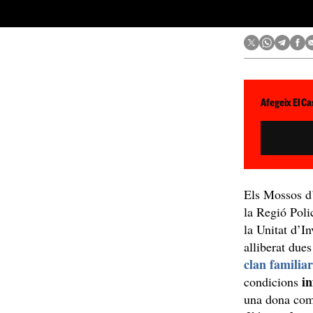
Afegeix El Ca
Els Mossos d’
la Regió Pol
la Unitat d’I
alliberat due
clan familia
i
condicions
una dona com 