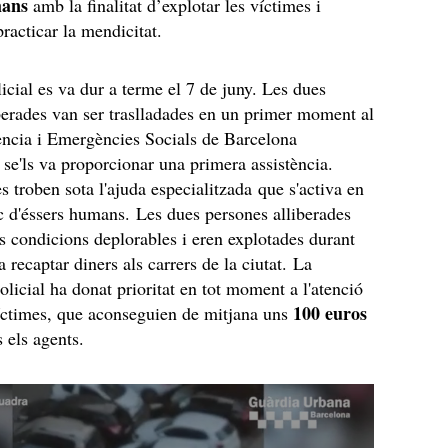
mans
amb la finalitat d’explotar les víctimes i
practicar la mendicitat.
licial es va dur a terme el 7 de juny. Les dues
berades van ser traslladades en un primer moment al
ència i Emergències Socials de Barcelona
e'ls va proporcionar una primera assistència.
s troben sota l'ajuda especialitzada que s'activa en
ic d'éssers humans. Les dues persones alliberades
s condicions deplorables i eren explotades durant
 a recaptar diners als carrers de la ciutat. La
olicial ha donat prioritat en tot moment a l'atenció
100 euros
íctimes, que aconseguien de mitjana uns
s els agents.