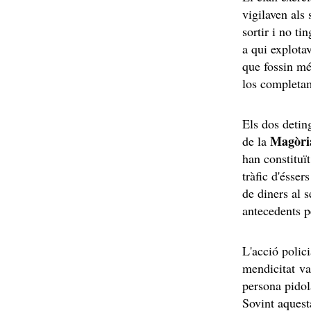
vigilaven als
sortir i no t
a qui explota
que fossin mé
los complet
Els dos deting
Magòri
de la
han constituï
tràfic d'ésse
de diners al 
antecedents p
L'acció polic
mendicitat va
persona pidol
Sovint aquest