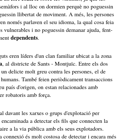
 semàfors i al lloc on dormien perquè no poguessin
inguessin llibertat de moviment. A més, les persones
ven només parlaven el seu idioma, la qual cosa feia
s vulnerables i no poguessin demanar ajuda, fent-
dependents
ament
.
uts eren líders d'un clan familiar ubicat a la zona
a
, al districte de Sants - Montjuïc. Entre els dos
t un delicte molt greu contra les persones, el de
rs humans. També feien periòdicament transaccions
seu país d'origen, on estan relacionades amb
er robatoris amb força.
ial davant les xarxes o grups d'explotació per
 encaminada a detectar els fils que connecten la
aire a la via pública amb els seus explotadors.
a connexió és molt costosa de detectar i encara més