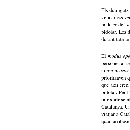
Els detinguts
s'encarregave
maleter del s
pidolar. Les 
durant tota un
El
modus ope
persones al s
i amb necessi
prioritzaven 
que així eren
pidolar. Per l
introduir-se a
Catalunya. Un
viatjar a Cat
quan arribave