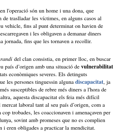
 en l'operació són un home i una dona, que
n de traslladar les víctimes, en alguns casos al
eu vehicle, fins al punt determinat on havien de
descarregaven i les obligaven a demanar diners
a jornada, fins que les tornaven a recollir.
randi
del clan consistia, en primer lloc, en buscar
vulnerabilitat
eu país d’origen amb una situació de
tats econòmiques severes. Els detinguts
discapacitat
que les persones tinguessin alguna
, ja
 més susceptibles de rebre més diners a l'hora de
’altra, aquesta discapacitat els feia més difícil
l mercat laboral tant al seu país d’origen, com a
 cop trobades, les coaccionaven i amenaçaven per
alunya, sovint amb promeses que no es complien
n i eren obligades a practicar la mendicitat.