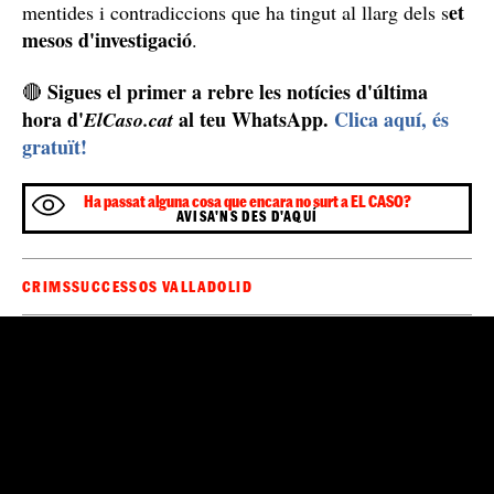
Troben ADN de l'Esther López al maleter del cotxe
de l'Óscar
El que sí que està 100% corroborat és que els agents
han trobat restes d'ADN de la
que investiguen el cas
jove de 35 anys
al seu maleter, fet que encara fa
augmentar més les sospites cap a l'Óscar, que continua
defensant la seva innocència a pesar de les múltiples
et
mentides i contradiccions que ha tingut al llarg dels s