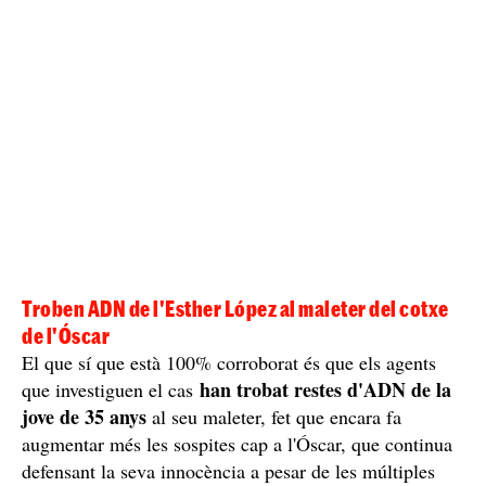
Segons l'informe de la Guàrdia Civil, les lesions del
cadàver d'Esther López de la Rosa
, son compatibles
amb els danys del cotxe del sospitós. No obstant això,
un dels
ha demanat un recurs, ja que assegura que
bonys del vehicle no estava
abans que l'entregués a la
Policia, uns fets que encara no s'han corroborat.