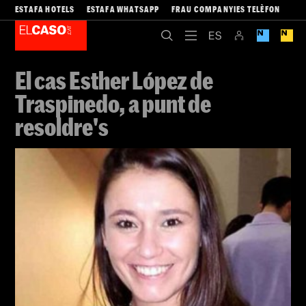
ESTAFA HOTELS
ESTAFA WHATSAPP
FRAU COMPANYIES TELÈFON
El cas Esther López de
Traspinedo, a punt de
resoldre's