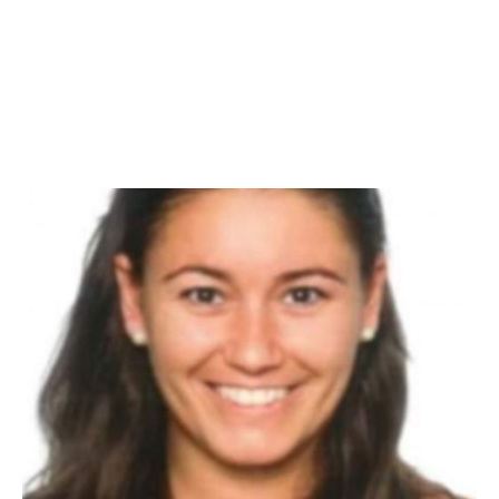
mentides i
Segons la seva versió dels fets, plena de
contradiccions
, la jove de Traspinedo i ell van
començar a discutir al cotxe, ja que ella volia seguir de
festa a Valladolid, però ell no. Per aquest motiu, segons
ell, li va demanar de baixar del cotxe i, a partir de
se li va perdre completament el rastre
llavors,
.