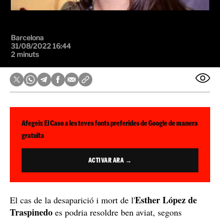
Barcelona
31/08/2022 16:44
2 minuts
Afegeix El Caso a les teves fonts preferides de Google de manera
gratuïta
ACTIVAR ARA →
Esther López de
El cas de la desaparició i mort de l'
Traspinedo
es podria resoldre ben aviat, segons