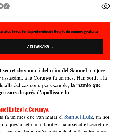
so a les teves fonts preferides de Google de manera gratuïta
ACTIVAR ARA →
secret de sumari del crim del Samuel
el
, un jove
r assassinat a la Corunya fa un mes. Han sortit a la
la reunió que
 detalls del cas com, per exemple,
gressors després d'apallissar-lo
.
uel Luiz a la Corunya
Samuel Luiz
ts fa un mes que van matar el
, un noi
 i, aquesta setmana, també s'ha aixecat el secret de
st cas, que ha permès tenir més detalls sobre com