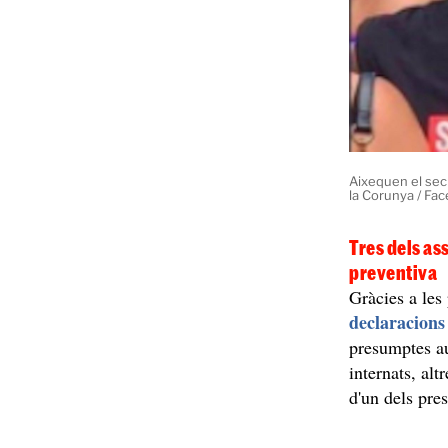
Aixequen el secr
la Corunya / Fa
Tres dels as
preventiva
Gràcies a les
declaracions
presumptes au
internats, alt
d'un dels pre