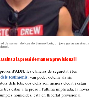
et de sumari del cas de Samuel Luiz, un jove gai assassinat a
cebook
sassins a la presó de manera provisional i
 proves d'ADN, les càmeres de seguretat i les
 dels testimonis
, van poder detenir als sis
tors dels fets: dos d'ells són menors d'edat i estan
res tres estan a la presó i l'última implicada, la nòvia
sumptes homicides, està en llibertat provisional.