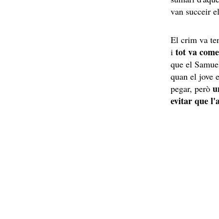
van succeir el
El crim va te
tot va come
i
que el Samuel
quan el jove 
un
pegar, però
evitar que l'