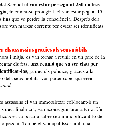
el van estar perseguint 250 metres
s del Samuel
gia,
intentant-se protegir i, el van estar pegant 15
s fins que va perdre la consciència. Després dels
ssors van marxar corrents per evitar ser identificats
.
n els assassins gràcies als seus mòbils
hora i mitja, es van tornar a reunir en un parc de la
una reunió que va ser clau per
mentar els fets,
entificar-los
, ja que els policies, gràcies a la
ió dels seus mòbils, van poder saber qui eren,
pañol
.
s assassins el van immobilitzar col·locant-li un
ins que, finalment, van aconseguir tirar a terra. Un
plicats es va posar a sobre seu immobilitzant-lo de
-lo pegant. També el van apallissar amb una