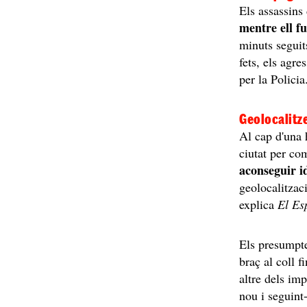
Els assassin
mentre ell fu
minuts seguit
fets, els agre
per la Policia
Geolocalitze
Al cap d'una 
ciutat per co
aconseguir id
geolocalitzac
explica
El Es
Els presumpte
braç al coll f
altre dels im
nou i seguint