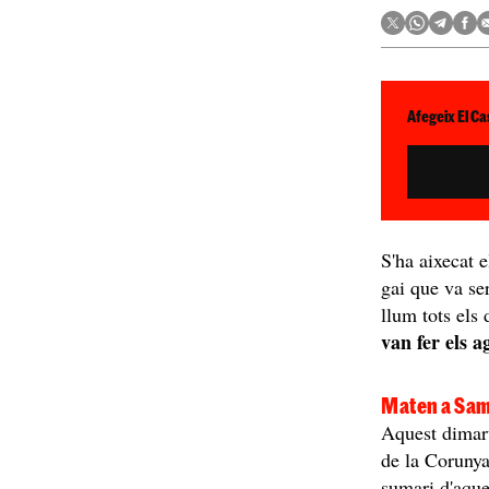
Afegeix El Ca
S'ha aixecat 
gai que va se
llum tots els
van fer els a
Maten a Sam
Aquest dimar
de la Corunya
sumari d'aque