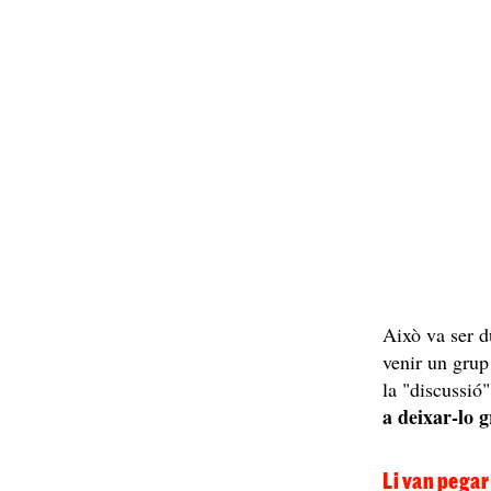
Això va ser d
venir un grup
la "discussió
a deixar-lo 
Li van pegar