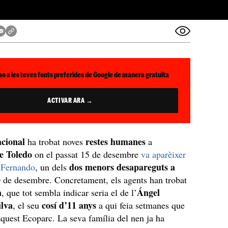
so a les teves fonts preferides de Google de manera gratuïta
ACTIVAR ARA →
acional
restes humanes
ha trobat noves
a
e Toledo
on el passat 15 de desembre
va aparèixer
dos menors desapareguts a
e Fernando
, un dels
 de desembre. Concretament, els agents han trobat
à
Ángel
, que tot sembla indicar seria el de l’
ilva
cosí d’11 anys
, el seu
a qui feia setmanes que
quest Ecoparc. La seva família del nen ja ha