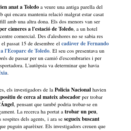
ien anat a Toledo
a veure una antiga parella del
 qui encara mantenia relació malgrat estar casat
 fill amb una altra dona. Els dos menors van ser
 per càmeres a l'estació de Toledo
, a un hotel
 centre comercial. Des d'aleshores no se sabia res
cadàver de Fernando
ue el passat 15 de desembre el
 a l'Ecoparc de Toledo
. El seu cos presentava un
prés de passar per un camió d'escombraries i per
nsportadora. L'autòpsia va determinar que havia
íxia
.
Policia Nacional
es, els investigadors de la
havien
spositiu de cerca al mateix abocador
per trobar
Ángel
'
, pensant que també podria trobar-se en
trobar un peu
çament. La recerca ha portat a
,
segueix buscant
s sospites dels agents, i ara se
ue puguin aparèixer. Els investigadors creuen que