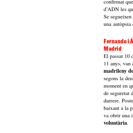
confirmat que
d’ADN les que
Se segueixe
una autòpsia 
Fernando i 
Madrid
El passat 10
11 anys, van
madrileny d
segons la de
moment en qu
de seguretat d
darrere. Post
baixant a la 
va obrir una
voluntària
.