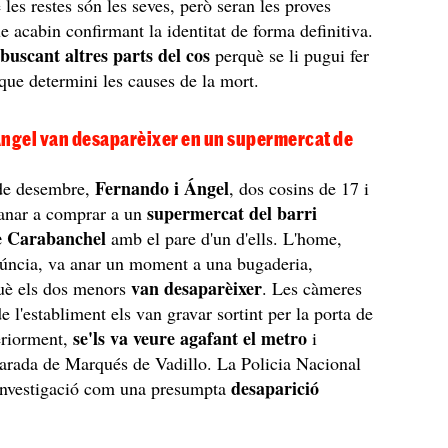
 les restes són les seves, però seran les proves
 acabin confirmant la identitat de forma definitiva.
buscant altres parts del cos
n
perquè se li pugui fer
que determini les causes de la mort.
Ángel van desaparèixer en un supermercat de
Fernando i Ángel
 de desembre,
, dos cosins de 17 i
supermercat del barri
 anar a comprar a un
e Carabanchel
amb el pare d'un d'ells. L'home,
núncia, va anar un moment a una bugaderia,
van desaparèixer
è els dos menors
. Les càmeres
e l'establiment els van gravar sortint per la porta de
se'ls va veure agafant el metro
eriorment,
i
parada de Marqués de Vadillo. La Policia Nacional
desaparició
 investigació com una presumpta