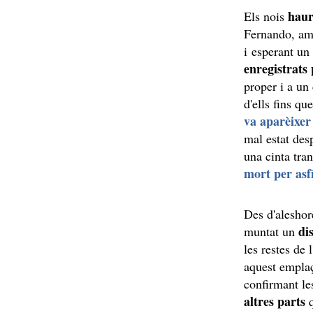
haur
Els nois
Fernando, amb
i esperant un
enregistrats
proper i a un
d'ells fins q
va aparèixer
mal estat des
una cinta tra
mort per asf
Des d'aleshor
di
muntat un
les restes de l
aquest empla
confirmant le
altres parts
q