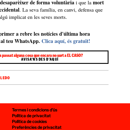
desaparèixer de forma voluntària
mort
i que la
ccidental
. La seva família, en canvi, defensa que
algú implicat en les seves morts.
 primer a rebre les notícies d'última hora
al teu WhatsApp.
Clica aquí, és gratuït!
a passat alguna cosa que encara no surt a EL CASO?
AVISA'NS DES D'AQUÍ
OLEDO
Termes i condicions d’ús
Política de privacitat
Política de cookies
Preferències de privacitat