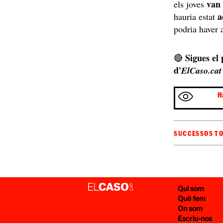
van 
els joves
a
hauria estat
podria haver 
Sigues el
🔴
d'
ElCaso.cat
H
SUCCESSOS T
Qui som
Què fem
On som
Escriu-nos