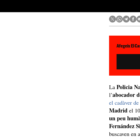
Afegeix El Ca
Policia N
La
abocador d
l’
el cadàver d
Madrid
el 10
un peu hum
Fernández S
buscaven en a