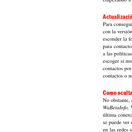
Actualizaci
Para consegui
con la versió
esconder la f
para contacto
a las polític
escoger si mos
contactos por
contactos o n
Como ocultar
No obstante, 
WaBetaInfo,
última conexi
se puede ver 
en las redes 