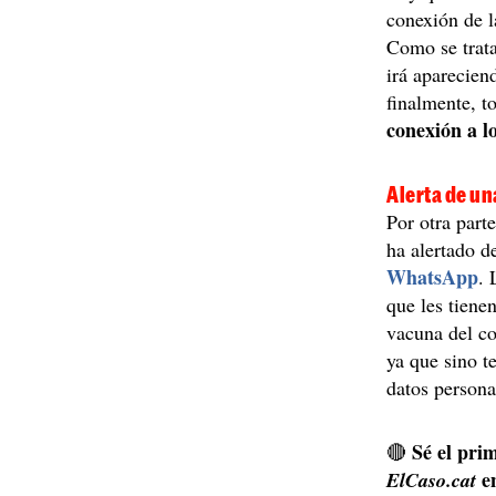
conexión de l
Como se trata
irá aparecien
finalmente, t
conexión a l
Alerta de u
Por otra part
ha alertado 
WhatsApp
. 
que les tienen
vacuna del co
ya que sino t
datos persona
Sé el prim
🔴
e
ElCaso.cat