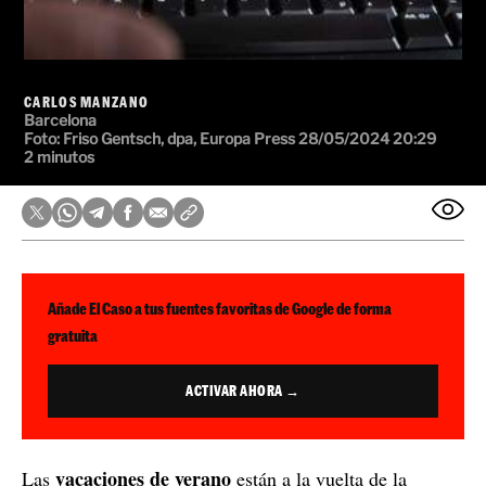
CARLOS MANZANO
Barcelona
Foto:
Friso Gentsch, dpa, Europa Press
28/05/2024 20:29
2 minutos
Añade El Caso a tus fuentes favoritas de Google de forma
gratuita
ACTIVAR AHORA →
vacaciones de verano
Las
están a la vuelta de la