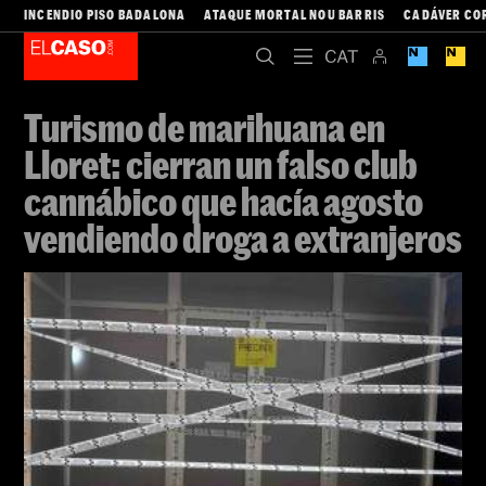
INCENDIO PISO BADALONA
ATAQUE MORTAL NOU BARRIS
CADÁVER CO
Turismo de marihuana en
Lloret: cierran un falso club
cannábico que hacía agosto
vendiendo droga a extranjeros