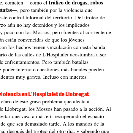
tráfico de drogas, robos
te, cometen —como el
stafas
—, pero también por la violencia que
ste control informal del territorio. Del tiroteo de
rzo aún no hay detenidos y los implicados
 poco con los Mossos, pero fuentes al corriente de
ión están convencidas de que los jóvenes
con los hechos tienen vinculación con esta banda
arto de las calles de L'Hospitalet acostumbra a ser
de enfrentamientos. Pero también batallas
e poder interno o cuestiones más banales pueden
identes muy graves. Incluso con muertes.
iolencia en L'Hospitalet de Llobregat
laro de este grave problema que afecta a
de Llobregat, los Mossos han pasado a la acción. Al
vitar que vaya a más e ir recuperando el espacio
 de que sea demasiado tarde. A los mandos de la
ana, después del tiroteo del otro día, y sabiendo que