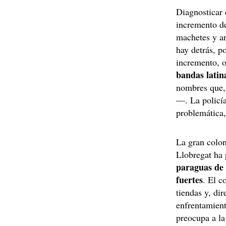
Diagnosticar 
incremento d
machetes y ar
hay detrás, p
incremento, o
bandas latin
nombres que,
—. La policía
problemática,
La gran colon
Llobregat ha
paraguas de
fuertes
. El c
tiendas y, di
enfrentamient
preocupa a la 