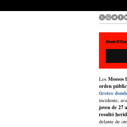
Añade El Caso
Mossos h
Los
orden públic
tiroteo dond
incidente, a
joven de 27 
resultó heri
delante de ot