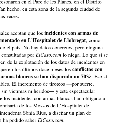
resonaron en el Parc de les Planes, en el Distrito
ían hecho, en esta zona de la segunda ciudad de
ras veces.
incidentes con armas de
iales aceptan que los
umentado en L’Hospitalet de Llobregat
, como
do el país. No hay datos concretos, pero ninguna
s consultadas por
ElCaso.com
lo niega. Lo que sí se
er, de la explotación de los datos de incidentes en
conflictos con
 que en los últimos doce meses los
e armas blancas se han disparado un 70%
. Eso sí,
ables. El incremento de tiroteos —por suerte,
sin víctimas ni heridos— y este espectacular
e los incidentes con armas blancas han obligado a
 comisaría de los Mossos de L’Hospitalet de
 intendenta Sònia Rius, a diseñar un plan de
n ha podido saber
ElCaso.com
.