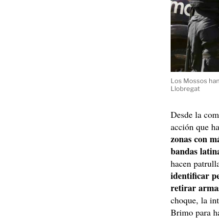
Los Mossos han 
Llobregat
Desde la comi
acción que h
zonas con má
bandas latin
hacen patrull
identificar 
retirar armas
choque, la in
Brimo para ha