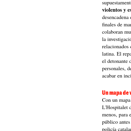
supuestamen
violentos y e
desencadena e
finales de ma
colaboran muy
la investigac
relacionados 
latina. El rep
el detonante 
personales, d
acabar en inc
Un mapa de v
Con un mapa c
L'Hospitalet 
menos, para e
público antes
policía catal