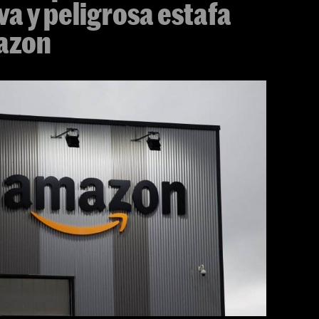
va y peligrosa estafa
azon