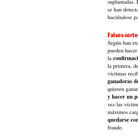
suplantadas. 
se han detect
haciéndose pa
Falsos sorte
Según han exp
pueden hacer
confirmac
la
la primera, d
víctimas rec
ganadoras d
quieren ganar
y hacer un 
vez las víctim
máximos cargo
quedarse con
fraude.