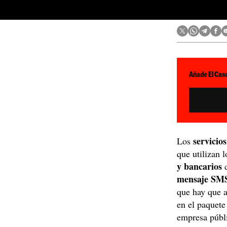
Añade El Caso
servicio
Los
que utilizan 
y bancarios
d
mensaje SM
que hay que 
en el paquete
empresa públ