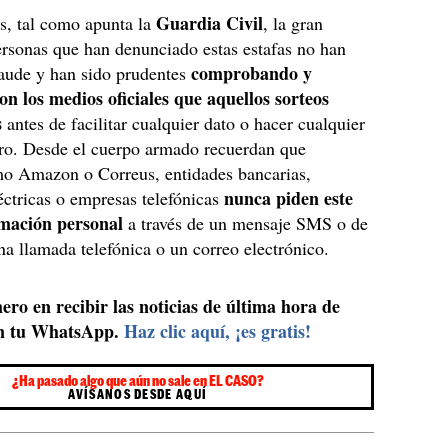
Guardia Civil
as, tal como apunta la
, la gran
rsonas que han denunciado estas estafas no han
comprobando y
raude y han sido prudentes
on los medios oficiales que aquellos sorteos
s
antes de facilitar cualquier dato o hacer cualquier
ero. Desde el cuerpo armado recuerdan que
o Amazon o Correus, entidades bancarias,
nunca piden este
ctricas o empresas telefónicas
rmación personal
a través de un mensaje SMS o de
 llamada telefónica o un correo electrónico.
ero en recibir las noticias de última hora de
n tu WhatsApp.
Haz clic aquí, ¡es gratis!
¿Ha pasado algo que aún no sale en EL CASO?
AVÍSANOS DESDE AQUÍ