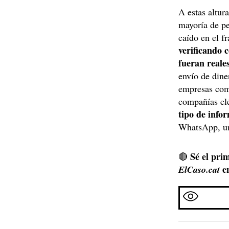
A estas altur
mayoría de pe
caído en el f
verificando c
fueran reale
envío de din
empresas com
compañías elé
tipo de info
WhatsApp, una
Sé el prim
🔴
e
ElCaso.cat