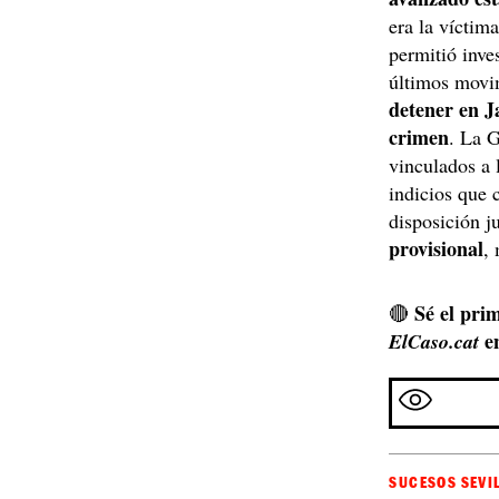
era la víctim
permitió inve
últimos movi
detener en J
crimen
. La 
vinculados a
indicios que 
disposición j
provisional
,
Sé el prim
🔴
e
ElCaso.cat
SUCESOS SEVI