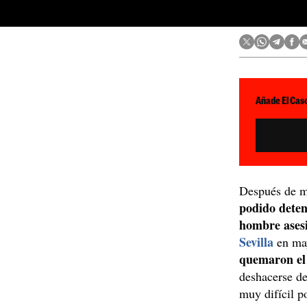
Añade El Caso
Después de m
podido deten
hombre asesi
Sevilla
en may
quemaron el
deshacerse de
muy difícil p