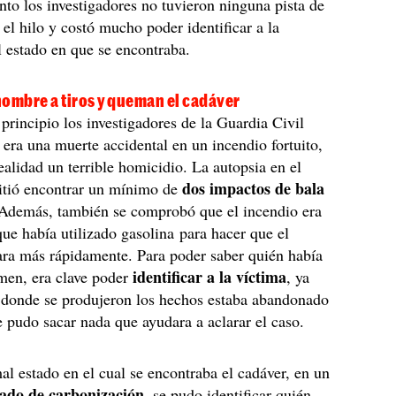
o los investigadores no tuvieron ninguna pista de
r el hilo y costó mucho poder identificar a la
l estado en que se encontraba.
hombre a tiros y queman el cadáver
principio los investigadores de la Guardia Civil
era una muerte accidental en un incendio fortuito,
ealidad un terrible homicidio. La autopsia en el
dos impactos de bala
itió encontrar un mínimo de
 Además, también se comprobó que el incendio era
ue había utilizado gasolina para hacer que el
ra más rápidamente. Para poder saber quién había
identificar a la víctima
imen, era clave poder
, ya
o donde se produjeron los hechos estaba abandonado
se pudo sacar nada que ayudara a aclarar el caso.
al estado en el cual se encontraba el cadáver, en un
ado de carbonización
, se pudo identificar quién