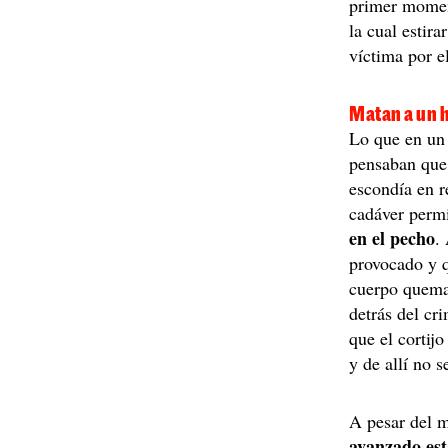
primer moment
la cual estira
víctima por e
Matan a un 
Lo que en un 
pensaban que 
escondía en r
cadáver perm
en el pecho
.
provocado y q
cuerpo quema
detrás del cr
que el cortij
y de allí no 
A pesar del m
avanzado est