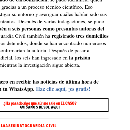
a gracias a un proceso técnico científico. Eso
stigar su entorno y averiguar cuáles habían sido sus
mientos. Después de varias indagaciones, se pudo
aén a seis personas como presuntas autoras del
registrado tres domicilios
Guardia Civil también ha
 los detenidos, donde se han encontrado numerosos
confirmarían la autoría. Después de pasar a
la prisión
udicial, los seis han ingresado en
 mientras la investigación sigue abierta.
ero en recibir las noticias de última hora de
n tu WhatsApp.
Haz clic aquí, ¡es gratis!
¿Ha pasado algo que aún no sale en EL CASO?
AVÍSANOS DESDE AQUÍ
LLA
ASESINATO
GUARDIA CIVIL