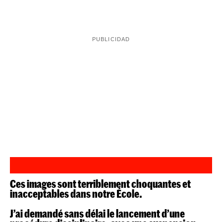
La profesora, suspendida, y el caso sacude toda
Francia
"Hará falta tiempo y especialistas para
recuperarla"
Vanessa Edberg
, ha aseverado
, abogada
de los padres de la niña, en una entrevista en el medio
citado. La profesora ha pedido disculpas a la familia de
la menor de 3 años a la que golpeó en el aula y ha sido
suspendida temporalmente, mientras que el rector de la
Bernard
escuela pública de preescolar de París,
Beignier
, ha brindado su "total apoyo" a la familia y a
la víctima.