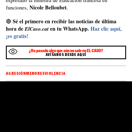
immédiate de la professeure.
J’adresse tout mon soutien à la victime et sa
famille, qui sont prises en charge.
https://t.co/5yUT9SgKM7
— Nicole Belloubet (@NBelloubet)
September 9,
2024
Este caso, no obstante, ha escalado más allá del distrito
15 de París y de las paredes de la escuela,
especialmente por la difusión del vídeo en redes
sociales y por la publicación de dicha noticia en los
medios de comunicación, a raíz de la denuncia
presentada por la familia. También ha sacudido al
gobierno francés. "Este tipo de violencia no es
aceptable para nuestra escuela, es una vergüenza para la
propia escuela. He pedido la suspensión de la profesora,
a la que se le ha abierto un proceso disciplinario", ha
expresado la ministra de Educación francesa en