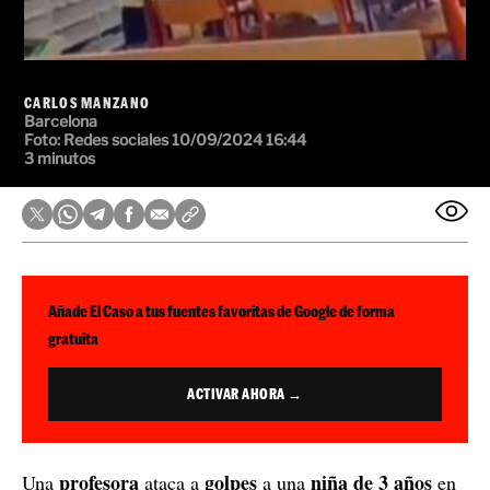
CARLOS MANZANO
Barcelona
Foto:
Redes sociales
10/09/2024 16:44
3 minutos
Añade El Caso a tus fuentes favoritas de Google de forma
gratuita
ACTIVAR AHORA →
profesora
golpes
niña de 3 años
Una
ataca a
a una
en