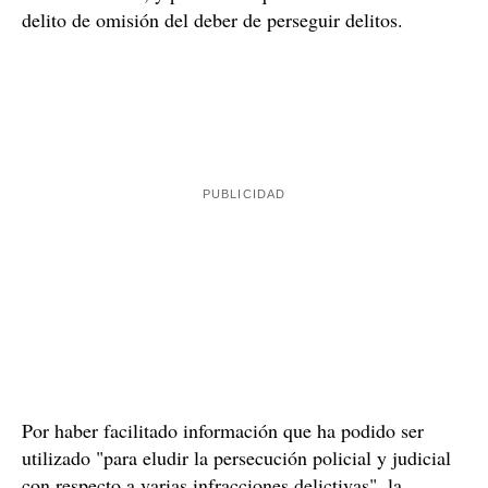
Por otra parte, el Tribunal también declara como
7.500 euros
probado que el año 2019 el agente recibió
compraventa ilegal de vehículos
procedentes de la
en
Italia, siendo plenamente consciente de la procedencia
No han podido probar
del dinero.
, sin embargo, que
estuviera presente mientras su pareja y
la condenada
otras personas fabricaban sustancias estupefacientes
en su domicilio, y por eso ha quedado absuelta de un