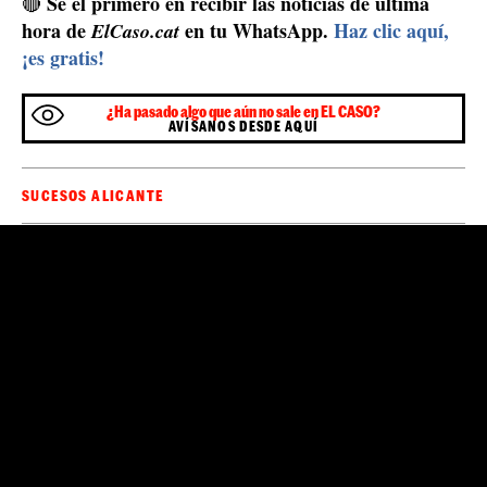
Sé el primero en recibir las noticias de última
🔴
hora de
en tu WhatsApp.
Haz clic aquí,
ElCaso.cat
¡es gratis!
¿Ha pasado algo que aún no sale en EL CASO?
AVÍSANOS DESDE AQUÍ
SUCESOS ALICANTE