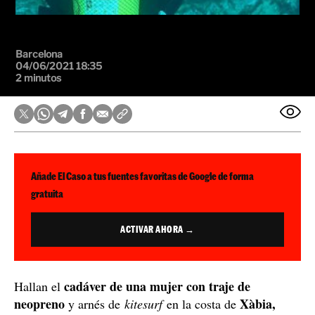
Barcelona
04/06/2021 18:35
2 minutos
Añade El Caso a tus fuentes favoritas de Google de forma
gratuita
ACTIVAR AHORA →
cadáver de una mujer con traje de
Hallan el
neopreno
Xàbia,
y arnés de
kitesurf
en la costa de