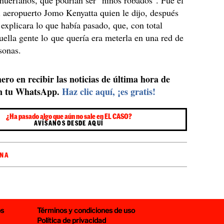
s huérfanos, que podrían ser "niños robados". Fue el
l aeropuerto Jomo Kenyatta quien le dijo, después
e explicara lo que había pasado, que, con total
uella gente lo que quería era meterla en una red de
rsonas.
ero en recibir las noticias de última hora de
n tu WhatsApp.
Haz clic aquí, ¡es gratis!
¿Ha pasado algo que aún no sale en EL CASO?
AVÍSANOS DESDE AQUÍ
ONA
os
Términos y condiciones de uso
Política de privacidad