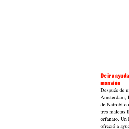
De ir a ayud
mansión
Después de un
Ámsterdam, Ir
de Nairobi co
tres maletas 
orfanato. Un 
ofreció a ayu