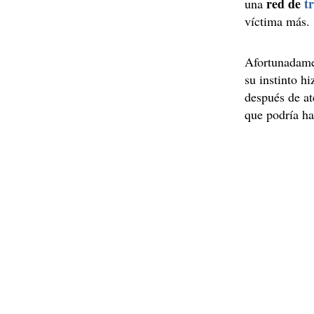
red de
t
una
víctima más.
Afortunadame
su instinto h
después de ate
que podría ha