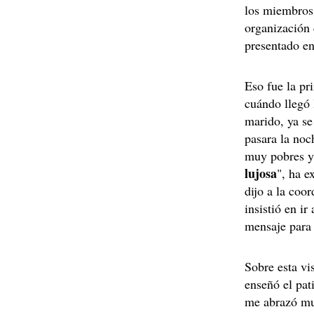
los miembros
organización 
presentado en
Eso fue la pr
cuándo llegó
marido, ya se
pasara la noc
muy pobres y
lujosa
", ha e
dijo a la coo
insistió en ir
mensaje para 
Sobre esta vi
enseñó el pat
me abrazó mu