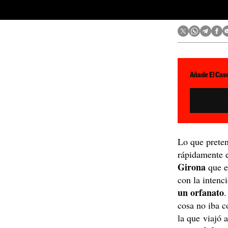
Añade El Caso
Lo que preten
rápidamente 
Girona
que e
con la inten
un orfanato
.
cosa no iba c
la que viajó a