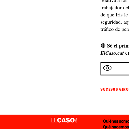
relativa a lo
trabajador de
de que Iris l
seguridad, aq
tráfico de pe
Sé el prim
🔴
e
ElCaso.cat
SUCESOS GIR
Quiénes som
Qué hacemos