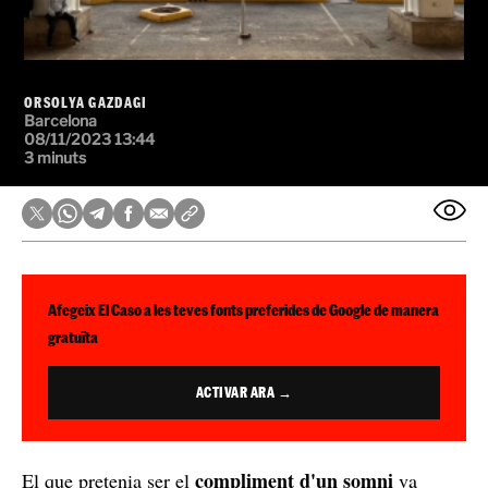
ORSOLYA GAZDAGI
Barcelona
08/11/2023 13:44
3 minuts
Afegeix El Caso a les teves fonts preferides de Google de manera
gratuïta
ACTIVAR ARA →
compliment d'un somni
El que pretenia ser el
va