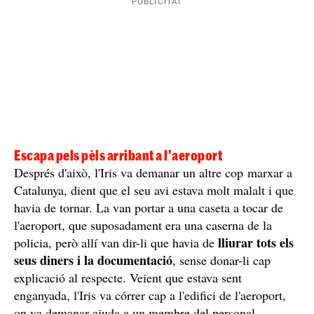
Sobre aquesta visita, ha explicat que "No em va dir res.
un únic nen
Només em va ensenyar el pati, on hi havia
molt espantat, i se'm va abraçar molt fort, d'una manera
que no era normal". A més, durant el trajecte a
l'orfenat, la coordinadora li va agafar el mòbil i va
esborrar els pocs contactes
que tenia a Nairobi, dient
que no podia fiar-se de ningú, només d'ella.