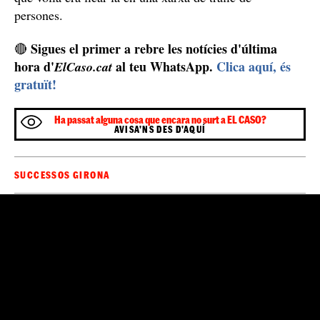
Més endavant, un cop va aconseguir tornar a casa, van
no
comunicar-li que la fundació Fountain of Grace
consta enlloc
, i que tampoc van poder trobar cap
documentació relativa als orfes, que podrien ser "nens
robats". Va ser el treballador de l'aeroport Jomo
Kenyatta qui va dir-li, després que Iris l'expliqués el que
havia passat, que, amb total seguretat, aquella gent el
que volia era ficar-la en una xarxa de tràfic de