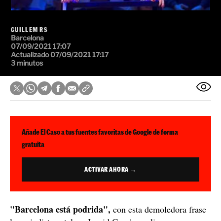
GUILLEM RS
Barcelona
07/09/2021 17:07
Actualizado 07/09/2021 17:17
3 minutos
Añade El Caso a tus fuentes favoritas de Google de forma
gratuita
ACTIVAR AHORA →
"Barcelona está podrida",
con esta demoledora frase