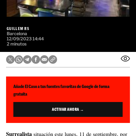
GUILLEM RS
Barcelona
12/09/2023 14:44
2 minutos
Añade El Caso a tus fuentes favoritas de Google de forma
gratuita
ACTIVAR AHORA →
Surrealista
situación este lunes, 11 de septiembre, por