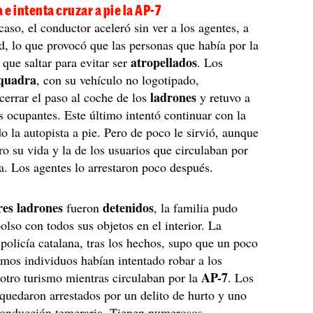
 e intenta cruzar a pie la AP-7
caso, el conductor aceleró sin ver a los agentes, a
d, lo que provocó que las personas que había por la
atropellados
 que saltar para evitar ser
. Los
quadra
, con su vehículo no logotipado,
ladrones
cerrar el paso al coche de los
y retuvo a
es ocupantes. Este último intentó continuar con la
do la autopista a pie. Pero de poco le sirvió, aunque
ro su vida y la de los usuarios que circulaban por
da. Los agentes lo arrestaron poco después.
res ladrones
detenidos
fueron
, la familia pudo
bolso con todos sus objetos en el interior. La
a policía catalana, tras los hechos, supo que un poco
smos individuos habían intentado robar a los
AP-7
otro turismo mientras circulaban por
la
. Los
quedaron arrestados por un delito de hurto y uno
 conducción temeraria. Tienen numerosos