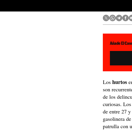
Añade El Caso
hurtos
Los
e
son recurrent
de los delinc
curiosas. Lo
de entre 27 y
gasolinera de 
patrulla con 