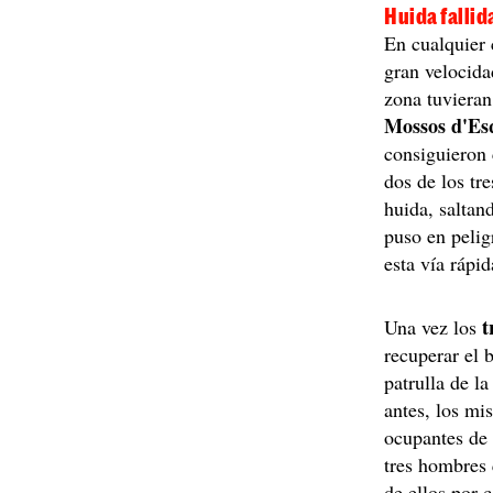
Huida fallida
En cualquier 
gran velocida
zona tuvieran
Mossos d'Es
consiguieron 
dos de los tr
huida, saltan
puso en pelig
esta vía rápi
t
Una vez los
recuperar el 
patrulla de l
antes, los mi
ocupantes de 
tres hombres 
de ellos por