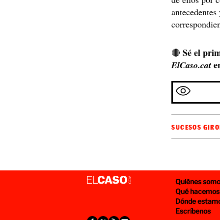
antecedentes 
correspondien
Sé el prim
🔴
e
ElCaso.cat
SUCESOS GIR
Quiénes som
Qué hacemos
Dónde estam
Escríbenos