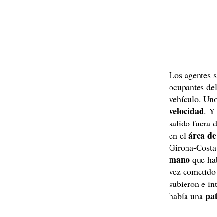
Los agentes 
ocupantes del
vehículo. Uno
velocidad
. Y
salido fuera 
área de
en el
Girona-Costa 
mano
que hab
vez cometido 
subieron e in
pat
había una