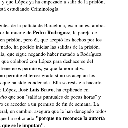
s y que López ya ha empezado a salir de la prisión,
está estudiando Criminología.
ntes de la policía de Barcelona, examantes, ambos
Pedro
Rodríguez
or la muerte de
, la pareja de
 en prisión, pero él, que aceptó los hechos por los
nado, ha podido iniciar las salidas de la prisión.
lla, que sigue negando haber matado a Rodríguez
 que colaboró con López para deshacerse del
tiene esos permisos, ya que la normativa
 no permite el tercer grado si no se aceptan los
os que ha sido condenada. Ella se resiste a hacerlo.
José
Luis
Bravo
e López,
, ha explicado en
dio
que son "salidas puntuales de pocas horas" y
vo es acceder a un permiso de fin de semana. La
eral, en cambio, asegura que le han denegado todos
"porque no reconoce la autoría
que ha solicitado
s que se le imputan"
.