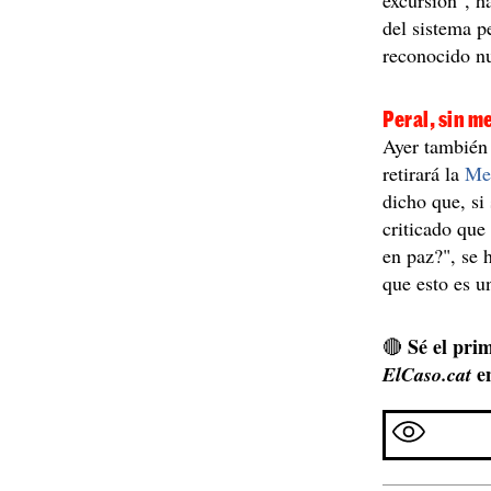
excursión", h
del sistema p
reconocido nu
Peral, sin m
Ayer también
retirará la
Med
dicho que, si 
criticado que
en paz?", se
que esto es u
Sé el prim
🔴
e
ElCaso.cat