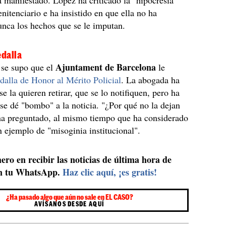
a manifestado. López ha criticado la "hipocresía"
enitenciario e ha insistido en que ella no ha
nca los hechos que se le imputan.
edalla
Ajuntament de Barcelona
 se supo que el
le
alla de Honor al Mérito Policial
. La abogada ha
se la quieren retirar, que se lo notifiquen, pero ha
 se dé "bombo" a la noticia. "¿Por qué no la dejan
 ha preguntado, al mismo tiempo que ha considerado
n ejemplo de "misoginia institucional".
ero en recibir las noticias de última hora de
n tu WhatsApp.
Haz clic aquí, ¡es gratis!
¿Ha pasado algo que aún no sale en EL CASO?
AVÍSANOS DESDE AQUÍ