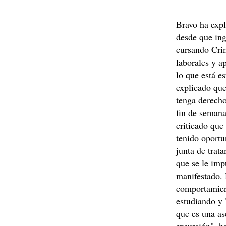
Bravo ha exp
desde que ing
cursando Crim
laborales y a
lo que está e
explicado que
tenga derecho
fin de semana
criticado qu
tenido oportu
junta de trat
que se le im
manifestado. 
comportamient
estudiando y 
que es una as