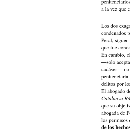
penitenciario
a la vez que 
Los dos exage
condenados p
Peral, siguen
que fue conde
En cambio, e
—solo acepta
cadáver— no 
penitenciaria
delitos por l
El abogado d
Catalunya Rà
que su objeti
abogada de P
los permisos 
de los hecho