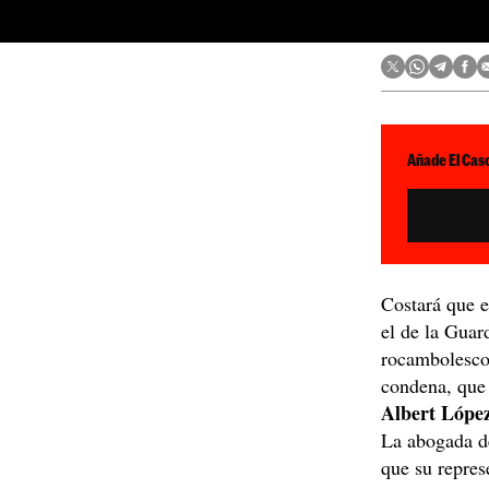
Añade El Caso
Costará que 
el de la Guar
rocambolesco 
condena, que 
Albert
Lópe
La abogada d
que su repres