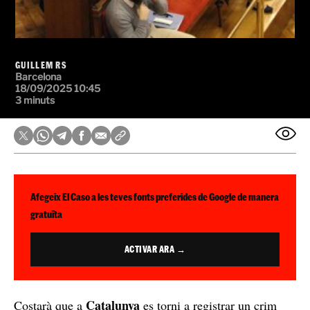
GUILLEM RS
Barcelona
18/09/2025 10:45
3 minuts
Afegeix El Caso a les teves fonts preferides de Google de manera
gratuïta
ACTIVAR ARA →
Catalunya
Costarà que a
es torni a registrar un crim