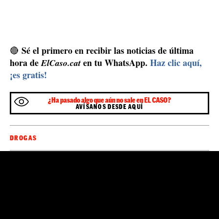
Sé el primero en recibir las noticias de última
🔴
hora de
en tu WhatsApp.
Haz clic aquí,
ElCaso.cat
¡es gratis!
¿Ha pasado algo que aún no sale en EL CASO?
AVÍSANOS DESDE AQUÍ
DROGAS