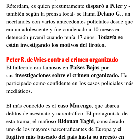
Tiroteo periodista Ámsterdam / EFE
Finalmente la policía neerlandesa detuvo cerca de La
dos personas como sospechosas del tiroteo
Haya a
,
que se encuentran arrestadas a la espera de juicio,
relata
Efe.
Un hombre de 35 años y nacionalidad polaca, que
reside oficialmente en la ciudad de Maurik (centro de
Kamil
Países Bajos), es -según varios medios locales-
E.
conducía el coche con el que
, quien presuntamente
el autor del tiroteo se dio a la fuga
.
El otro arrestado, un joven de 21 años, vecino de