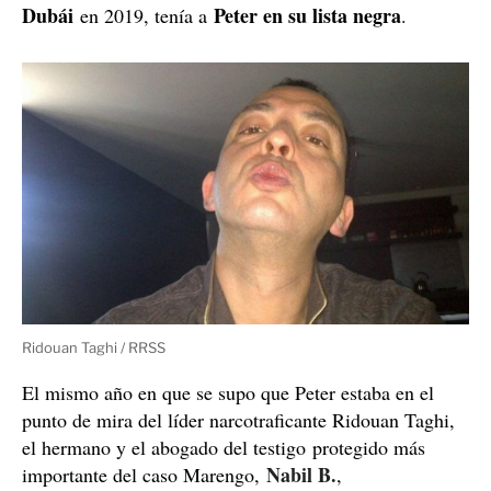
disparó a Peter
Róterdam, es quien presuntamente
y -
Delano G.
también según la prensa local- se llama
, un
neerlandés con varios antecedentes policiales desde que
era un adolescente y fue condenado a 10 meses en
Todavía se
detención juvenil cuando tenía 17 años.
están investigando los motivos del tiroteo.
Peter R. de Vries contra el crimen organizado
Países Bajos
El fallecido era famosos en
por
investigaciones sobre el crimen organizado.
sus
Ha
participado como confidente en
los casos policiales más
mediáticos.
caso Marengo
El más conocido es el
, que abarca
delitos de asesinato y narcotráfico. El protagonista de
Ridouan Taghi
esta trama, el mafioso
, considerado
el
uno de los mayores narcotraficantes de Europa y
fugitivo más buscado del país hasta su arresto en