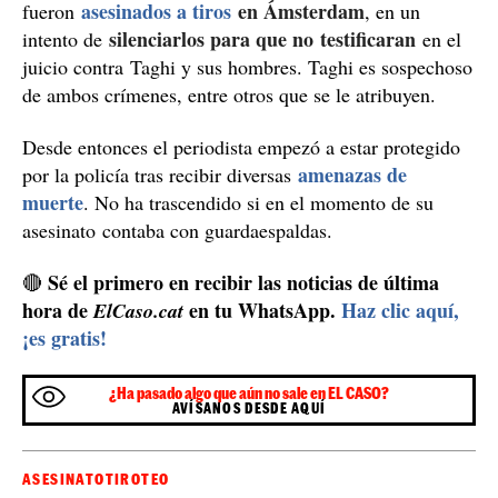
Dubái
Peter en su lista negra
en 2019, tenía a
.
Ridouan Taghi / RRSS
El mismo año en que se supo que Peter estaba en el
punto de mira del líder narcotraficante Ridouan Taghi,
el hermano y el abogado del testigo protegido más
Nabil B.
importante del caso Marengo,
,
asesinados a tiros
en Ámsterdam
fueron
, en un