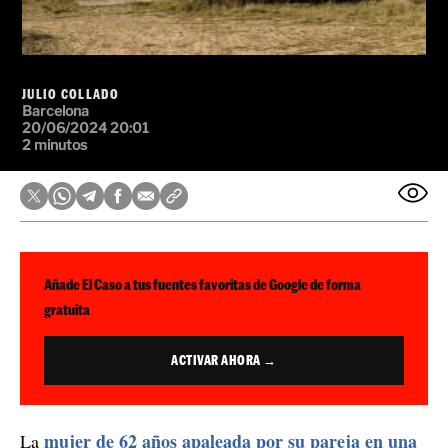
JULIO COLLADO
Barcelona
20/06/2024 20:01
2 minutos
Añade El Caso a tus fuentes favoritas de Google de forma
gratuita
ACTIVAR AHORA →
mujer de 62 años apaleada por su pareja en una
La