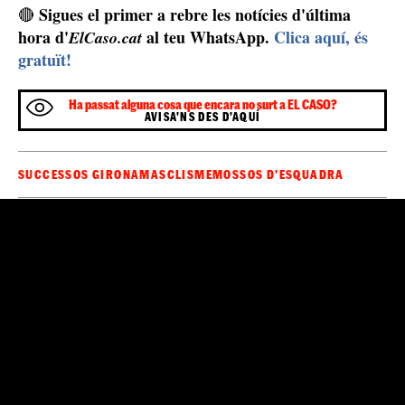
L'home, ingressat a presó
Després de la seva detenció, el jutjat d'instrucció 1 de
ingrés
Figueres, en funcions de guàrdia, va decretar l'
de l'home a la presó de Puig de les Bases
acusat d'un
homicidi en grau de temptativa
delicte d'
per a
posteriorment, en tractar-se d'un delicte de violència
masclista, inhibir-se al jutjat de violència sobre la dona.
ha
No obstant això, la dona, de nacionalitat italiana,
acabat morint a l'hospital
després de dos mesos en
coma induït, fet que ha provocat que s'investigui com un
possible crim masclista i que l'home pugui ser acusat
d'homicidi. La investigació dels Mossos intenta
esclarir què va passar aquell vespre a l'interior del mas i
que va motivar l'agressió.