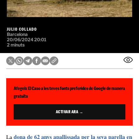
JULIO COLLADO
Barcelona
20/06/2024 20:01
2 minuts
Afegeix El Caso a les teves fonts preferides de Google de manera
gratuïta
ACTIVAR ARA →
dona de 62 anys apallissada per la seva parella en
La