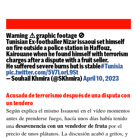
Warning ⚠️ graphic footage 🚫
Tunisian Ex-footballer Nizar Issaoui set himself
on fire outside a police station in Haffouz,
Kairouane when he found himself with terrorism
charges after a dispute with a fruit seller.
He suffered severe burns but is stable
#Tunisia
pic.twitter.com/5V7LorL9St
— Souhail Khmira (@SKhmira)
April 10, 2023
Acusado de terrorismo después de una disputa con
un tendero
Según explica el mismo Issauoui en el vídeo momentos
antes de prenderse fuego, hacía unos días había tenido
desavenencia con un vendedor de fruta
una
por el
precio de unos plátanos. La discusión acabó a gritos, y