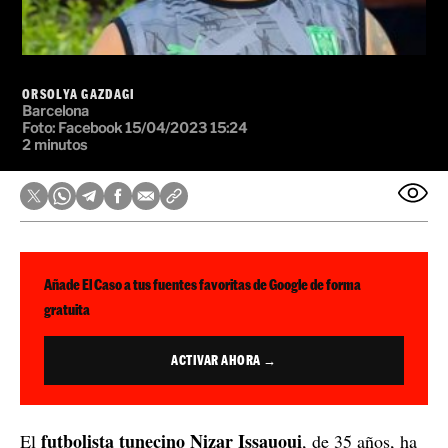
ORSOLYA GAZDAGI
Barcelona
Foto:
Facebook
15/04/2023 15:24
2 minutos
Añade El Caso a tus fuentes favoritas de Google de forma
gratuita
ACTIVAR AHORA →
futbolista tunecino Nizar Issauoui
El
, de 35 años, ha