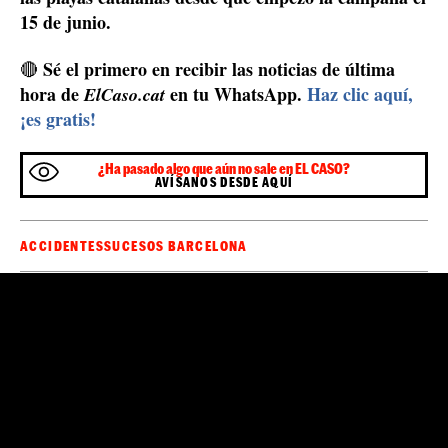
15 de junio.
Sé el primero en recibir las noticias de última
🔴
hora de
en tu WhatsApp.
Haz clic aquí,
ElCaso.cat
¡es gratis!
¿Ha pasado algo que aún no sale en EL CASO?
AVÍSANOS DESDE AQUÍ
ACCIDENTES
SUCESOS BARCELONA